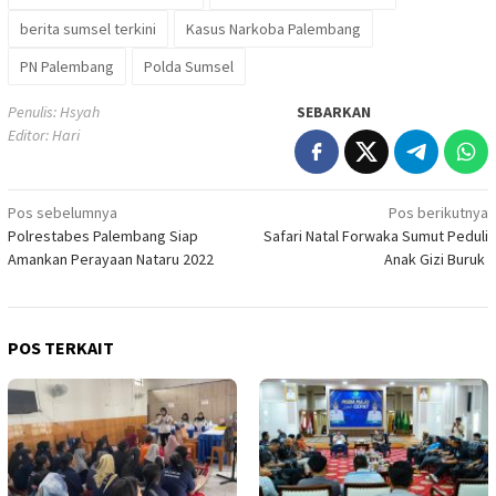
berita sumsel terkini
Kasus Narkoba Palembang
PN Palembang
Polda Sumsel
Penulis: Hsyah
SEBARKAN
Editor: Hari
Navigasi
Pos sebelumnya
Pos berikutnya
Polrestabes Palembang Siap
Safari Natal Forwaka Sumut Peduli
pos
Amankan Perayaan Nataru 2022
Anak Gizi Buruk
POS TERKAIT