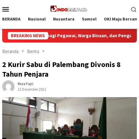
Loncat
Menu
ke
Mobile
konten
BERANDA
Nasional
Nusantara
Sumsel
OKI Maju Bersam
Binaan, dan Pengunjung
BREAKING NEWS
Bupati Muba Sambut Aspirasi Sa
Beranda
Berita
2 Kurir Sabu di Palembang Divonis 8
Tahun Penjara
Reza Fajri
21 Desember 2021