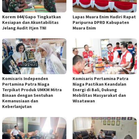
Korem 044/Gapo Tingkatkan
Lapas Muara Enim Hadiri Rapat
Kesiapan dan Akuntabilitas
Paripurna DPRD Kabupaten
Jelang Audit Itjen TNI
Muara Enim
Komisaris Independen
Komisaris Pertamina Patra
Pertamina Patra Niaga
Niaga Pastikan Keandalan
Terpikat Produk UMKM Mitra
Energi di Bali, Dukung
Binaan dengan Sentuhan
Mobilitas Masyarakat dan
Kemanusiaan dan
Wisatawan
Keberlanjutan