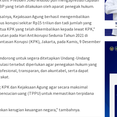
 dini. Presiden Joko Widodo pun mengapresiasi capaian
P yang telah dilakukan oleh aparat penegak hukum.
salnya, Kejaksaan Agung berhasil mengembalikan
s korupsi sekitar Rp15 triliun dan tadi jumlah yang
etua KPK yang telah dikembalikan kepada lewat KPK,”
tan pada Hari Antikorupsi Sedunia Tahun 2021 di
tasan Korupsi (KPK), Jakarta, pada Kamis, 9 Desember
mendorong untuk segera ditetapkan Undang-Undang
ulasi tersebut diperlukan agar penegakan hukum yang
ofesional, transparan, dan akuntabel, serta dapat
akat.
g KPK dan Kejaksaan Agung agar secara maksimal
pencucian uang (TPPU) untuk memastikan terpidana
hkan kerugian keuangan negara,” tambahnya.