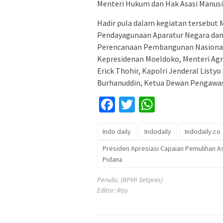
Menteri Hukum dan Hak Asasi Manusia 
Hadir pula dalam kegiatan tersebut 
Pendayagunaan Aparatur Negara dan 
Perencanaan Pembangunan Nasional/
Kepresidenan Moeldoko, Menteri Agr
Erick Thohir, Kapolri Jenderal Listy
Burhanuddin, Ketua Dewan Pengawas
Facebook
Twitter
WhatsApp
Indo daily
Indodaily
Indodaily.co
Presiden Apresiasi Capaian Pemulihan 
Pidana
Penulis: (BPMI Setpres)
Editor: Ray