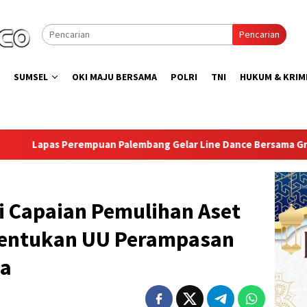
Pencarian
SUMSEL
OKI MAJU BERSAMA
POLRI
TNI
HUKUM & KRIM
alembang Gelar Line Dance Bersama Group LD Top 100
Is
i Capaian Pemulihan Aset
entukan UU Perampasan
na