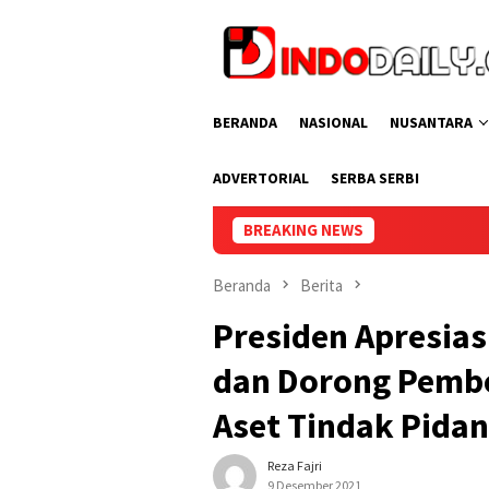
Loncat
ke
konten
BERANDA
NASIONAL
NUSANTARA
ADVERTORIAL
SERBA SERBI
BREAKING NEWS
Lapas Perempuan P
Beranda
Berita
Presiden Apresias
dan Dorong Pemb
Aset Tindak Pida
Reza Fajri
9 Desember 2021