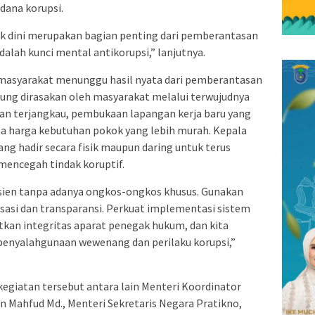
dana korupsi.
k dini merupakan bagian penting dari pemberantasan
alah kunci mental antikorupsi,” lanjutnya.
masyarakat menunggu hasil nyata dari pemberantasan
ung dirasakan oleh masyarakat melalui terwujudnya
dan terjangkau, pembukaan lapangan kerja baru yang
ta harga kebutuhan pokok yang lebih murah. Kepala
ng hadir secara fisik maupun daring untuk terus
encegah tindak koruptif.
isien tanpa adanya ongkos-ongkos khusus. Gunakan
risasi dan transparansi. Perkuat implementasi sistem
kan integritas aparat penegak hukum, dan kita
penyalahgunaan wewenang dan perilaku korupsi,”
egiatan tersebut antara lain Menteri Koordinator
 Mahfud Md., Menteri Sekretaris Negara Pratikno,