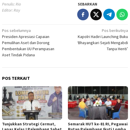
Penulis: Rio
SEBARKAN
Editor: Ray
Navigasi
Pos sebelumnya
Pos berikutnya
Presiden Apresiasi Capaian
Kapolri Hadiri Launching Buku
pos
Pemulihan Aset dan Dorong
‘Bhayangkari Sejati Mengabdi
Pembentukan UU Perampasan
Tanpa Henti’
Aset Tindak Pidana
POS TERKAIT
Tunjukkan Strategi Cermat,
Semarak HUT ke-81 RI, Pegawai
Lapas Kelas I Palembang Sabet
Rutan Palembang Ikuti Lomba