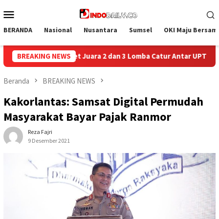
Loncat
Menu
ke
Mobile
konten
BERANDA
Nasional
Nusantara
Sumsel
OKI Maju Bersam
omba Catur Antar UPT Pemasyarakatan se-Palembang Raya
BREAKING NEWS
Beranda
BREAKING NEWS
Kakorlantas: Samsat Digital Permudah
Masyarakat Bayar Pajak Ranmor
Reza Fajri
9 Desember 2021