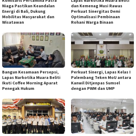
Komisaris Pertamina Patra
Lapas Narkotika Muara Beliti
Niaga Pastikan Keandalan
dan Kemenag Musi Rawas
Energi di Bali, Dukung
Perkuat Sinergitas Demi
Mobilitas Masyarakat dan
Optimalisasi Pembinaan
Wisatawan
Rohani Warga Binaan
Bangun Kesamaan Persepsi,
Perkuat Sinergi, Lapas Kelas I
Lapas Narkotika Muara Beliti
Palembang Teken MoU antara
Ikuti Coffee Morning Aparat
Kanwil Ditjenpas Sumsel
Penegak Hukum
dengan PWM dan UMP