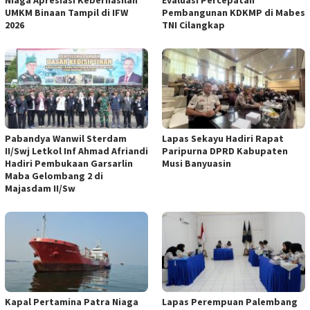
Niaga Apresiasi Keberhasilan
Evaluasi Percepatan
UMKM Binaan Tampil di IFW
Pembangunan KDKMP di Mabes
2026
TNI Cilangkap
Pabandya Wanwil Sterdam
Lapas Sekayu Hadiri Rapat
II/Swj Letkol Inf Ahmad Afriandi
Paripurna DPRD Kabupaten
Hadiri Pembukaan Garsarlin
Musi Banyuasin
Maba Gelombang 2 di
Majasdam II/Sw
Kapal Pertamina Patra Niaga
Lapas Perempuan Palembang