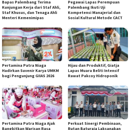
Bapas Palembang Terima
Pegawai Lapas Perempuan
Kunjungan Kerja dari Staf Ahli,
Palembang Ikuti Uji
Staf Khusus, dan Tenaga Ahli
Kompetensi Manajerial dan
Menteri Kemenimipas
Sosial Kultural Metode CACT
Pertamina Patra Niaga
Hijau dan Produktif, Giatja
Hadirkan Suvenir Karya UMKM
Lapas Muara Beliti Intensif
bagi Pengunjung GIIAS 2026
Rawat Pakcoy Hidroponik
Pertamina Patra Niaga Ajak
Perkuat Sinergi Pembinaan,
Bangkitkan Warisan Rasa
Rutan Baturaja Laksanakan