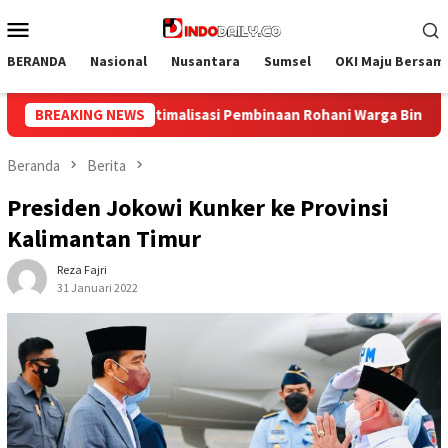
Loncat
Menu
ke
Mobile
konten
BERANDA
Nasional
Nusantara
Sumsel
OKI Maju Bersam
 Warga Binaan
BREAKING NEWS
Bangun Kesamaan Persepsi, Lapas Narkotik
Beranda
Berita
Presiden Jokowi Kunker ke Provinsi
Kalimantan Timur
Reza Fajri
31 Januari 2022