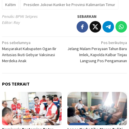
Kaltim
Presiden Jokowi Kunker ke Provinsi Kalimantan Timur
Penulis: BPMI Setpres
SEBARKAN
Editor: Ray
Navigasi
Pos sebelumnya
Pos berikutnya
Masyarakat Kabupaten Ogan Ilir
Jelang Malam Perayaan Tahun Baru
pos
Antusias Ikuti Gebyar Vaksinasi
Imlek, Kapolda Kalbar Tinjau
Merdeka Anak
Langsung Pos Pengamanan
POS TERKAIT