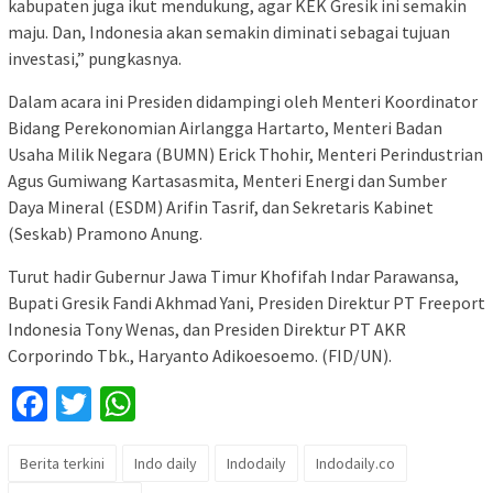
kabupaten juga ikut mendukung, agar KEK Gresik ini semakin
maju. Dan, Indonesia akan semakin diminati sebagai tujuan
investasi,” pungkasnya.
Dalam acara ini Presiden didampingi oleh Menteri Koordinator
Bidang Perekonomian Airlangga Hartarto, Menteri Badan
Usaha Milik Negara (BUMN) Erick Thohir, Menteri Perindustrian
Agus Gumiwang Kartasasmita, Menteri Energi dan Sumber
Daya Mineral (ESDM) Arifin Tasrif, dan Sekretaris Kabinet
(Seskab) Pramono Anung.
Turut hadir Gubernur Jawa Timur Khofifah Indar Parawansa,
Bupati Gresik Fandi Akhmad Yani, Presiden Direktur PT Freeport
Indonesia Tony Wenas, dan Presiden Direktur PT AKR
Corporindo Tbk., Haryanto Adikoesoemo. (FID/UN).
Facebook
Twitter
WhatsApp
Berita terkini
Indo daily
Indodaily
Indodaily.co