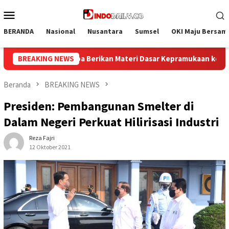
Loncat
Menu
ke
Mobile
konten
BERANDA
Nasional
Nusantara
Sumsel
OKI Maju Bersam
Kepramukaan ke Warga Binaan
BREAKING NEWS
Satu Semangat, Satu Indon
Beranda
BREAKING NEWS
Presiden: Pembangunan Smelter di
Dalam Negeri Perkuat Hilirisasi Industri
Reza Fajri
12 Oktober 2021