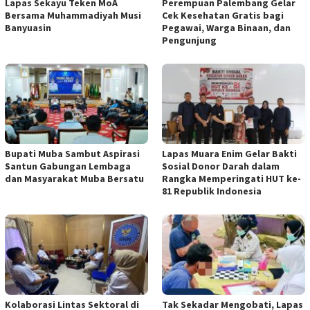
Lapas Sekayu Teken MoA
Perempuan Palembang Gelar
Bersama Muhammadiyah Musi
Cek Kesehatan Gratis bagi
Banyuasin
Pegawai, Warga Binaan, dan
Pengunjung
Bupati Muba Sambut Aspirasi
Lapas Muara Enim Gelar Bakti
Santun Gabungan Lembaga
Sosial Donor Darah dalam
dan Masyarakat Muba Bersatu
Rangka Memperingati HUT ke-
81 Republik Indonesia
Kolaborasi Lintas Sektoral di
Tak Sekadar Mengobati, Lapas