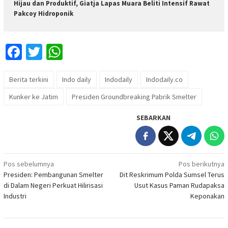
Hijau dan Produktif, Giatja Lapas Muara Beliti Intensif Rawat
Pakcoy Hidroponik
Facebook
Twitter
WhatsApp
Berita terkini
Indo daily
Indodaily
Indodaily.co
Kunker ke Jatim
Presiden Groundbreaking Pabrik Smelter
SEBARKAN
Navigasi
Pos sebelumnya
Pos berikutnya
Presiden: Pembangunan Smelter
Dit Reskrimum Polda Sumsel Terus
pos
di Dalam Negeri Perkuat Hilirisasi
Usut Kasus Paman Rudapaksa
Industri
Keponakan