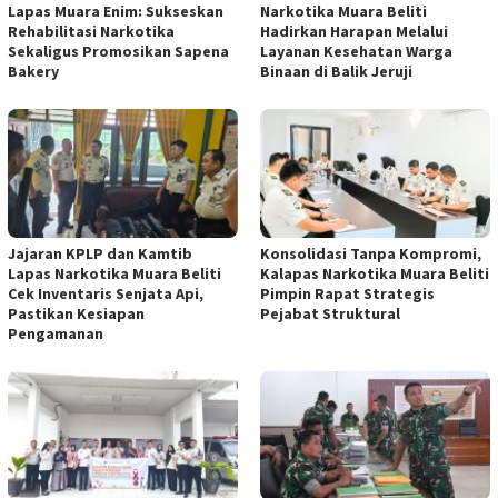
Lapas Muara Enim: Sukseskan
Narkotika Muara Beliti
Rehabilitasi Narkotika
Hadirkan Harapan Melalui
Sekaligus Promosikan Sapena
Layanan Kesehatan Warga
Bakery
Binaan di Balik Jeruji
Jajaran KPLP dan Kamtib
Konsolidasi Tanpa Kompromi,
Lapas Narkotika Muara Beliti
Kalapas Narkotika Muara Beliti
Cek Inventaris Senjata Api,
Pimpin Rapat Strategis
Pastikan Kesiapan
Pejabat Struktural
Pengamanan