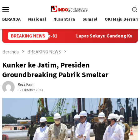
Loncat
Menu
ke
Mobile
konten
BERANDA
Nasional
Nusantara
Sumsel
OKI Maju Bersam
Gandeng Kwarcab Muba Berikan Materi Dasar Kepramukaan ke Wa
BREAKING NEWS
Beranda
BREAKING NEWS
Kunker ke Jatim, Presiden
Groundbreaking Pabrik Smelter
Reza Fajri
12 Oktober 2021