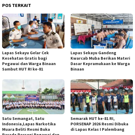
POS TERKAIT
Lapas Sekayu Gelar Cek
Lapas Sekayu Gandeng
Kesehatan Gratis bagi
Kwarcab Muba Berikan Materi
Pegawai dan Warga Binaan
Dasar Kepramukaan ke Warga
Sambut HUT RI ke-81
Binaan
Satu Semangat, Satu
Semarak HUT ke-81 RI,
Indonesia,Lapas Narkotika
PORSENAP 2026 Resmi Dibuka
Muara Beliti Resmi Buka
di Lapas Kelas I Palembang
Parade Porseni Pegawai dan