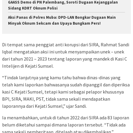
GAASS Demo di PN Palembang, Soroti Dugaan Kejanggalan
Sidang KDRT Oknum Polisi
Aksi Panas di Polres Muba: DPD-LAN Bongkar Dugaan Main
Minyak Oknum Sekcam dan Upaya Bungkam Pers!
Di tempat sama penggiat anti korupsi dari SIRA, Rahmat Sandi
Iqbal mengatakan aksi ini untuk menyampaikan unek – unek
dari tahun 2021 – 2023 tentang laporan yang mandek di Kasi C
Intelijen di Kejati Sumsel.
“Tindak lanjutnya yang kamu tahu bahwa dinas-dinas yang
telah kami laporkan bahwasanya sudah dipanggil dan diperiksa
kasi C Kejati Sumsel, tetapi kami sebagai pelapor khususnya
BPI, SIRA, MAKI, PST, tidak sama sekali mendapatkan
laporannya dari Kejati Sumsel,” ujar Sandi.
Ia menambahkan, untuk di tahun 2022 dari SIRA ada 83 laporan
belum diketahui sampai dimana laporan tersebut. “Tidak ada
sama sekali pemberitaan, ditelaah atau dikembalikan,”