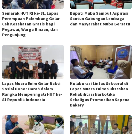
Semarak HUT RI ke-81, Lapas
Bupati Muba Sambut Aspirasi
Perempuan Palembang Gelar
Santun Gabungan Lembaga
Cek Kesehatan Gratis bagi
dan Masyarakat Muba Bersatu
Pegawai, Warga Binaan, dan
Pengunjung
Lapas Muara Enim Gelar Bakti
Kolaborasi Lintas Sektoral di
Sosial Donor Darah dalam
Lapas Muara Enim: Sukseskan
Rangka Memperingati HUT ke-
Rehabilitasi Narkotika
81 Republik Indonesia
Sekaligus Promosikan Sapena
Bakery