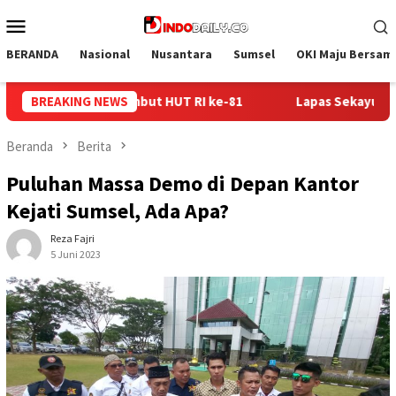
Loncat
Menu
ke
Mobile
konten
BERANDA
Nasional
Nusantara
Sumsel
OKI Maju Bersam
Lapas Sekayu Gandeng Kwarcab Muba Berikan Materi Dasar 
BREAKING NEWS
Beranda
Berita
Puluhan Massa Demo di Depan Kantor
Kejati Sumsel, Ada Apa?
Reza Fajri
5 Juni 2023