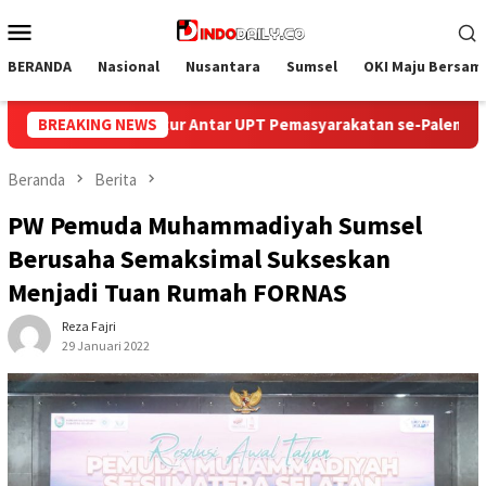
Loncat
Menu
ke
Mobile
konten
BERANDA
Nasional
Nusantara
Sumsel
OKI Maju Bersam
Pemasyarakatan se-Palembang Raya
BREAKING NEWS
Semarak HUT ke-81 RI,
Beranda
Berita
PW Pemuda Muhammadiyah Sumsel
Berusaha Semaksimal Sukseskan
Menjadi Tuan Rumah FORNAS
Reza Fajri
29 Januari 2022