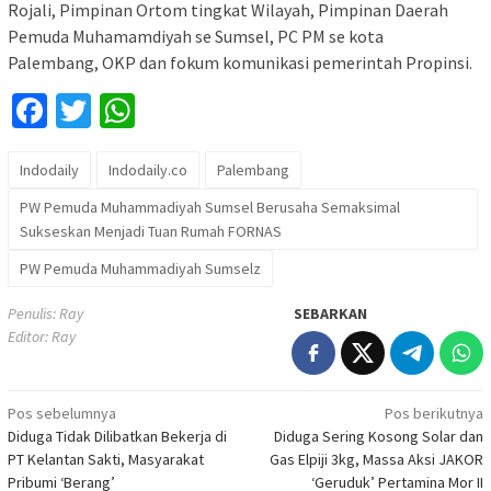
Rojali, Pimpinan Ortom tingkat Wilayah, Pimpinan Daerah
Pemuda Muhamamdiyah se Sumsel, PC PM se kota
Palembang, OKP dan fokum komunikasi pemerintah Propinsi.
Facebook
Twitter
WhatsApp
Indodaily
Indodaily.co
Palembang
PW Pemuda Muhammadiyah Sumsel Berusaha Semaksimal
Sukseskan Menjadi Tuan Rumah FORNAS
PW Pemuda Muhammadiyah Sumselz
Penulis: Ray
SEBARKAN
Editor: Ray
Navigasi
Pos sebelumnya
Pos berikutnya
Diduga Tidak Dilibatkan Bekerja di
Diduga Sering Kosong Solar dan
pos
PT Kelantan Sakti, Masyarakat
Gas Elpiji 3kg, Massa Aksi JAKOR
Pribumi ‘Berang’
‘Geruduk’ Pertamina Mor II