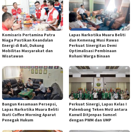
Komisaris Pertamina Patra
Lapas Narkotika Muara Beliti
Niaga Pastikan Keandalan
dan Kemenag Musi Rawas
Energi di Bali, Dukung
Perkuat Sinergitas Demi
Mobilitas Masyarakat dan
Optimalisasi Pembinaan
Wisatawan
Rohani Warga Binaan
Bangun Kesamaan Persepsi,
Perkuat Sinergi, Lapas Kelas I
Lapas Narkotika Muara Beliti
Palembang Teken MoU antara
Ikuti Coffee Morning Aparat
Kanwil Ditjenpas Sumsel
Penegak Hukum
dengan PWM dan UMP