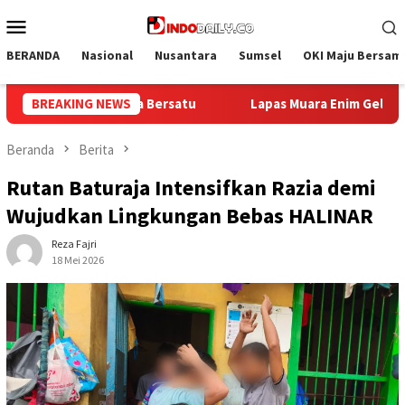
Loncat
Menu
ke
Mobile
konten
BERANDA
Nasional
Nusantara
Sumsel
OKI Maju Bersam
a Enim Gelar Bakti Sosial Donor Darah dalam Rangka Memperingat
BREAKING NEWS
Beranda
Berita
Rutan Baturaja Intensifkan Razia demi
Wujudkan Lingkungan Bebas HALINAR
Reza Fajri
18 Mei 2026