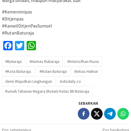
warga binaan, maupun masyarakat luar.
#Kemenimipas
#Ditjenpas
#KanwilDitjenPasSumsel
#RutanBaturaja
Facebook
Twitter
WhatsApp
#Baturaja
#Humas Rubaraja
#Intensifkan Razia
#Kota Baturaja.
#Rutan Baturaja
Bebas Halinar
demi Wujudkan Lingkungan
Indodaily.co
Rumah Tahanan Negara (Rutan) Kelas IIB Baturaja
SEBARKAN
Navigasi
Pos sebelumnya
Pos berikutnya