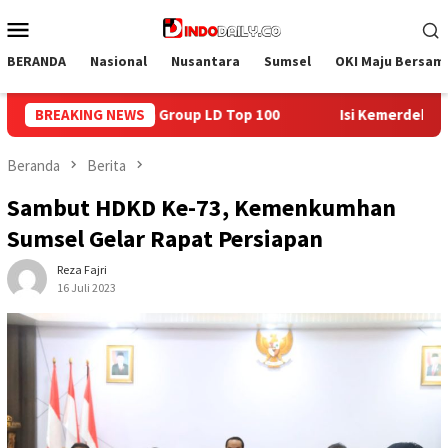
Loncat
Menu
ke
Mobile
konten
BERANDA
Nasional
Nusantara
Sumsel
OKI Maju Bersam
00
BREAKING NEWS
Isi Kemerdekaan dengan Kepedulian, Lapas Sekayu Ber
Beranda
Berita
Sambut HDKD Ke-73, Kemenkumhan
Sumsel Gelar Rapat Persiapan
Reza Fajri
16 Juli 2023