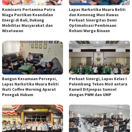
Komisaris Pertamina Patra
Lapas Narkotika Muara Beliti
Niaga Pastikan Keandalan
dan Kemenag Musi Rawas
Energi di Bali, Dukung
Perkuat Sinergitas Demi
Mobilitas Masyarakat dan
Optimalisasi Pembinaan
Wisatawan
Rohani Warga Binaan
Bangun Kesamaan Persepsi,
Perkuat Sinergi, Lapas Kelas I
Lapas Narkotika Muara Beliti
Palembang Teken MoU antara
Ikuti Coffee Morning Aparat
Kanwil Ditjenpas Sumsel
Penegak Hukum
dengan PWM dan UMP