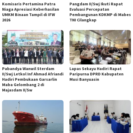
Komisaris Pertamina Patra
Pangdam II/Swj Ikuti Rapat
Niaga Apresiasi Keberhasilan
Evaluasi Percepatan
UMKM Binaan Tampil di IFW
Pembangunan KDKMP di Mabes
2026
TNI Cilangkap
Pabandya Wanwil Sterdam
Lapas Sekayu Hadiri Rapat
II/Swj Letkol Inf Ahmad Afriandi
Paripurna DPRD Kabupaten
Hadiri Pembukaan Garsarlin
Musi Banyuasin
Maba Gelombang 2 di
Majasdam II/Sw