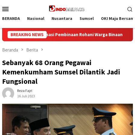
Loncat
Menu
ke
Mobile
konten
BERANDA
Nasional
Nusantara
Sumsel
OKI Maju Bersam
a Binaan
BREAKING NEWS
Bangun Kesamaan Persepsi, Lapas Narkotika Mua
Beranda
Berita
Sebanyak 68 Orang Pegawai
Kemenkumham Sumsel Dilantik Jadi
Fungsional
Reza Fajri
16 Juli 2023