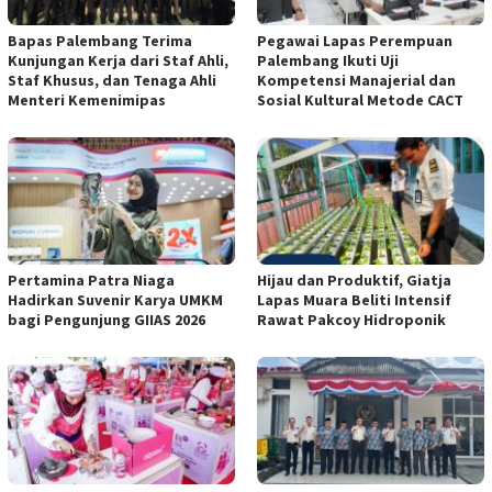
Bapas Palembang Terima
Pegawai Lapas Perempuan
Kunjungan Kerja dari Staf Ahli,
Palembang Ikuti Uji
Staf Khusus, dan Tenaga Ahli
Kompetensi Manajerial dan
Menteri Kemenimipas
Sosial Kultural Metode CACT
Pertamina Patra Niaga
Hijau dan Produktif, Giatja
Hadirkan Suvenir Karya UMKM
Lapas Muara Beliti Intensif
bagi Pengunjung GIIAS 2026
Rawat Pakcoy Hidroponik