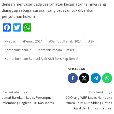
dengan menyasar pada daerah atau kecamatan lainnya yang
dianggap sebagai sasaran yang tepat untuk diberikan
penyuluhan hukum.
Facebook
Twitter
WhatsApp
#Netral
#Pemilu 2024
#Sambut Pemilu 2024
ASN
Kemenkumham RI
Kemenkumham Sumsel
Kemenkumham Sumsel Ajak ASN Bersikap Netral
SEBARKAN
Navigasi
Pos sebelumnya
Pos berikutnya
Jumat Barokah, Lapas Perempuan
10 Orang WBP Lapas Narkotika
pos
Palembang Bagikan 100 Nasi Kotak
Muara Beliti Ikuti Sidang Litmas
Awal dan Litmas Integrasi