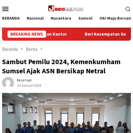
Loncat
Menu
ke
Mobile
konten
BERANDA
Nasional
Nusantara
Sumsel
OKI Maju Bersam
Kesempatan Generasi Muda, Bapas Palembang Terima Peserta Mag
BREAKING NEWS
Beranda
Berita
Sambut Pemilu 2024, Kemenkumham
Sumsel Ajak ASN Bersikap Netral
Reza Fajri
19 Januari 2024