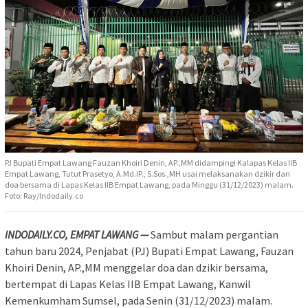
PJ Bupati Empat Lawang Fauzan Khoiri Denin, AP.,MM didampingi Kalapas Kelas IIB
Empat Lawang, Tutut Prasetyo, A.Md.IP., S.Sos.,MH usai melaksanakan dzikir dan
doa bersama di Lapas Kelas IIB Empat Lawang, pada Minggu (31/12/2023) malam.
Foto: Ray/Indodaily.co
INDODAILY.CO, EMPAT LAWANG —
Sambut malam pergantian
tahun baru 2024, Penjabat (PJ) Bupati Empat Lawang, Fauzan
Khoiri Denin, AP.,MM menggelar doa dan dzikir bersama,
bertempat di Lapas Kelas IIB Empat Lawang, Kanwil
Kemenkumham Sumsel, pada Senin (31/12/2023) malam.