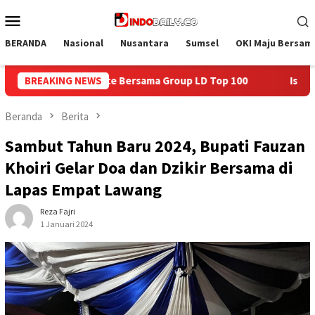
Loncat
Menu
ke
Mobile
konten
BERANDA
Nasional
Nusantara
Sumsel
OKI Maju Bersam
p LD Top 100
BREAKING NEWS
Isi Kemerdekaan dengan Kepedulian, Lapas 
Beranda
Berita
Sambut Tahun Baru 2024, Bupati Fauzan
Khoiri Gelar Doa dan Dzikir Bersama di
Lapas Empat Lawang
Reza Fajri
1 Januari 2024