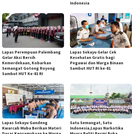
Indonesia
Lapas Perempuan Palembang
Lapas Sekayu Gelar Cek
Gelar Aksi Bersih
Kesehatan Gratis bagi
Kemerdekaan, Kobarkan
Pegawai dan Warga Binaan
Semangat Gotong Royong
Sambut HUT RI ke-81
Sambut HUT Ke-81 RI
Lapas Sekayu Gandeng
Satu Semangat, Satu
Kwarcab Muba Berikan Materi
Indonesia,Lapas Narkotika
Dasar Kepramukaan ke Warga
Muara Beliti Resmi Buka