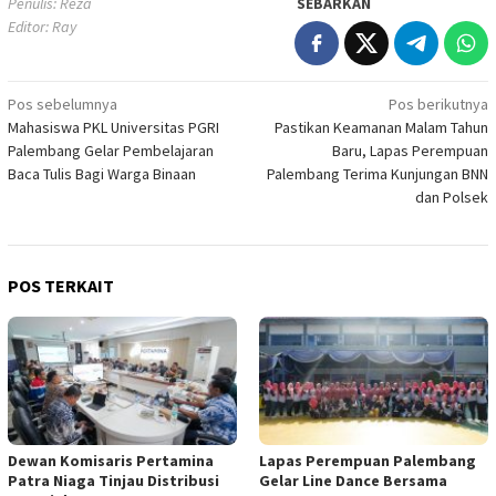
Penulis: Reza
SEBARKAN
Editor: Ray
Navigasi
Pos sebelumnya
Pos berikutnya
Mahasiswa PKL Universitas PGRI
Pastikan Keamanan Malam Tahun
pos
Palembang Gelar Pembelajaran
Baru, Lapas Perempuan
Baca Tulis Bagi Warga Binaan
Palembang Terima Kunjungan BNN
dan Polsek
POS TERKAIT
Dewan Komisaris Pertamina
Lapas Perempuan Palembang
Patra Niaga Tinjau Distribusi
Gelar Line Dance Bersama