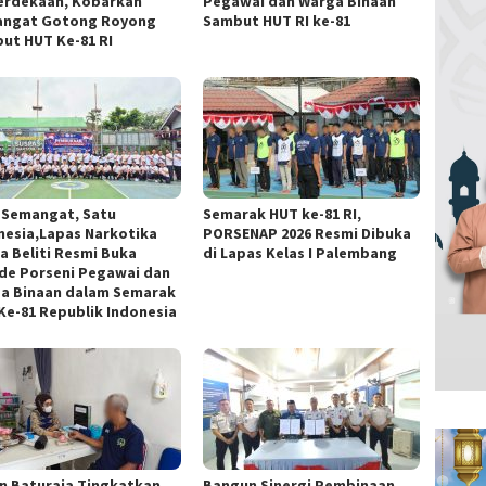
rdekaan, Kobarkan
Pegawai dan Warga Binaan
ngat Gotong Royong
Sambut HUT RI ke-81
ut HUT Ke-81 RI
 Semangat, Satu
Semarak HUT ke-81 RI,
nesia,Lapas Narkotika
PORSENAP 2026 Resmi Dibuka
a Beliti Resmi Buka
di Lapas Kelas I Palembang
de Porseni Pegawai dan
a Binaan dalam Semarak
Ke-81 Republik Indonesia
n Baturaja Tingkatkan
Bangun Sinergi Pembinaan,