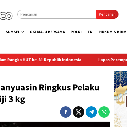
Pencarian
SUMSEL
OKI MAJU BERSAMA
POLRI
TNI
HUKUM & KRIM
esia
Lapas Perempuan Palembang Gelar Aksi Bersih Kem
Banyuasin Ringkus Pelaku
ji 3 kg