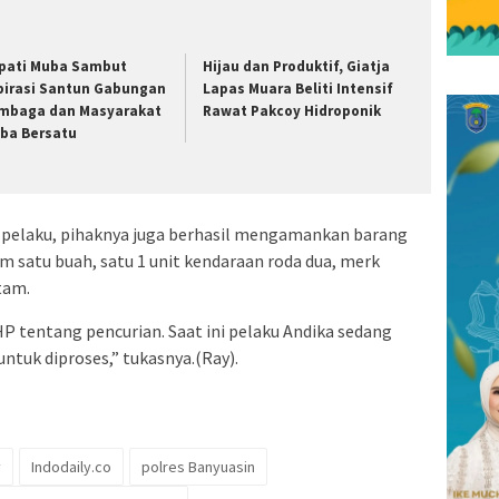
pati Muba Sambut
Hijau dan Produktif, Giatja
pirasi Santun Gabungan
Lapas Muara Beliti Intensif
mbaga dan Masyarakat
Rawat Pakcoy Hidroponik
ba Bersatu
 pelaku, pihaknya juga berhasil mengamankan barang
ram satu buah, satu 1 unit kendaraan roda dua, merk
tam.
HP tentang pencurian. Saat ini pelaku Andika sedang
untuk diproses,” tukasnya.(Ray).
y
Indodaily.co
polres Banyuasin