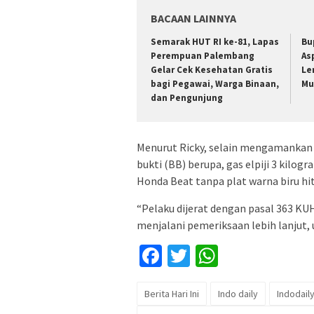
BACAAN LAINNYA
Semarak HUT RI ke-81, Lapas
Bu
Perempuan Palembang
As
Gelar Cek Kesehatan Gratis
Le
bagi Pegawai, Warga Binaan,
Mu
dan Pengunjung
Menurut Ricky, selain mengamankan
bukti (BB) berupa, gas elpiji 3 kilog
Honda Beat tanpa plat warna biru hi
“Pelaku dijerat dengan pasal 363 KU
menjalani pemeriksaan lebih lanjut, 
Facebook
Twitter
WhatsApp
Berita Hari Ini
Indo daily
Indodail