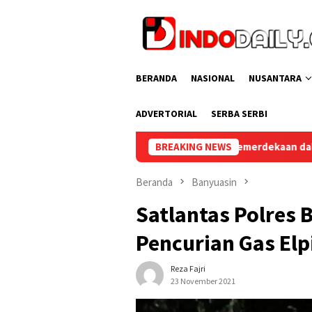
Loncat
ke
konten
BERANDA
NASIONAL
NUSANTARA
ADVERTORIAL
SERBA SERBI
 Aksi Bersih Kemerdekaan dalam Rangka HUT ke-81 Republik Indon
BREAKING NEWS
Beranda
Banyuasin
Satlantas Polres 
Pencurian Gas Elpi
Reza Fajri
23 November 2021