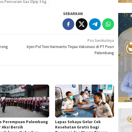
u Pencurian Gas Elpiji 3 kg
SEBARKAN
Pos berikutnya
orong
Irjen Pol Toni Harmanto Tinjau Vaksinasi di PT Pusri
Palembang
s Perempuan Palembang
Lapas Sekayu Gelar Cek
 Aksi Bersih
Kesehatan Gratis bagi