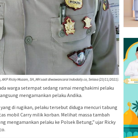
n, AKP Ricky Mozam, SH.,MH saat diwawancarai Indodaily.co, Selasa (23/11/2021).
s ada warga setempat sedang ramai menghakimi pelaku
a langsung mengamankan pelaku Andika.
yang di rugikan, pelaku tersebut diduga mencuri tabung
 atas mobil Carry milik korban. Melihat massa tambah
ung mengamankan pelaku ke Polsek Betung,” ujar Ricky
co.