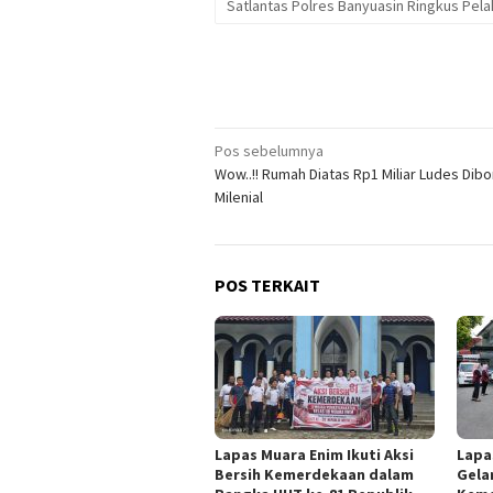
Satlantas Polres Banyuasin Ringkus Pelak
Navigasi
Pos sebelumnya
Wow..!! Rumah Diatas Rp1 Miliar Ludes Dib
pos
Milenial
POS TERKAIT
Lapas Muara Enim Ikuti Aksi
Lapa
Bersih Kemerdekaan dalam
Gelar