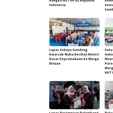
Rangka HUT ke-81 Republik
Keme
Indonesia
Sema
Samb
Lapas Sekayu Gandeng
Satu
Kwarcab Muba Berikan Materi
Indo
Dasar Kepramukaan ke Warga
Muar
Binaan
Para
Warg
HUT 
Lapas Perempuan Palembang
Ruta