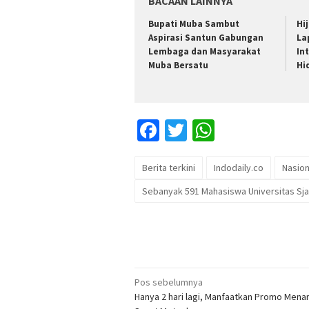
BACAAN LAINNYA
Bupati Muba Sambut
Hi
Aspirasi Santun Gabungan
La
Lembaga dan Masyarakat
In
Muba Bersatu
Hi
Facebook
Twitter
WhatsApp
Berita terkini
Indodaily.co
Nasion
Sebanyak 591 Mahasiswa Universitas Sja
Navigasi
Pos sebelumnya
Hanya 2 hari lagi, Manfaatkan Promo Mena
pos