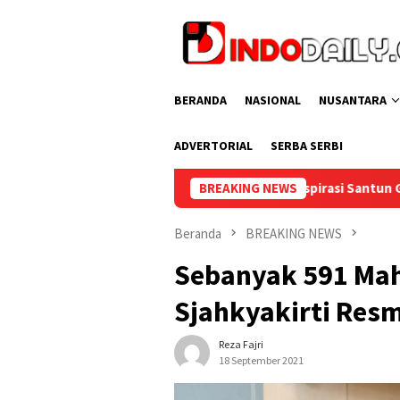
Loncat
ke
konten
BERANDA
NASIONAL
NUSANTARA
ADVERTORIAL
SERBA SERBI
 Muba Sambut Aspirasi Santun Gabungan Lembaga dan Masyarak
BREAKING NEWS
Beranda
BREAKING NEWS
Sebanyak 591 Mah
Sjahkyakirti Resm
Reza Fajri
18 September 2021