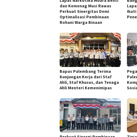
Lapas Narkotika Muara Beliti
Bang
dan Kemenag Musi Rawas
Lapa
Perkuat Sinergitas Demi
Ikut
Optimalisasi Pembinaan
Pene
Rohani Warga Binaan
Bapas Palembang Terima
Pega
Kunjungan Kerja dari Staf
Pale
Ahli, Staf Khusus, dan Tenaga
Komp
Ahli Menteri Kemenimipas
Sosi
Perkuat Sinergi Pembinaan,
Tinj