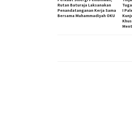
Rutan Baturaja Laksanakan
Tuga
Penandatanganan Kerja Sama
I Pa
Bersama Muhammadiyah OKU
Kunj
Khus
Ment