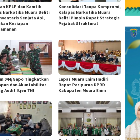
ran KPLP dan Kamtib
Konsolidasi Tanpa Kompromi,
s Narkotika Muara Beliti
Kalapas Narkotika Muara
nventaris Senjata Api,
Beliti Pimpin Rapat Strategis
ikan Kesiapan
Pejabat Struktural
gamanan
m 044/Gapo Tingkatkan
Lapas Muara Enim Hadiri
apan dan Akuntabilitas
Rapat Paripurna DPRD
g Audit Itjen TNI
Kabupaten Muara Enim