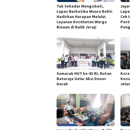
Tak Sekadar Mengobati,
Jaja
Lapas Narkotika Muara Beliti
Lapa
Hadirkan Harapan Melalui
Cek I
Layanan Kesehatan Warga
Past
Binaan di Balik Jeruji
Pen
Semarak HUT ke-81 RI, Rutan
Kore
Baturaja Gelar Aksi Donor
Kesi
Darah
Jelan