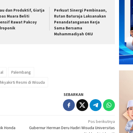
jau dan Produktif, Giatja
Perkuat Sinergi Pembinaan,
pas Muara Beliti
Rutan Baturaja Laksanakan
tensif Rawat Pakcoy
Penandatanganan Kerja
droponik
Sama Bersama
Muhammadiyah OKU
al
Palembang
hkyakirti Resmi di Wisuda
SEBARKAN
Pos berikutnya
rik Honda
Gubernur Herman Deru Hadiri Wisuda Universitas