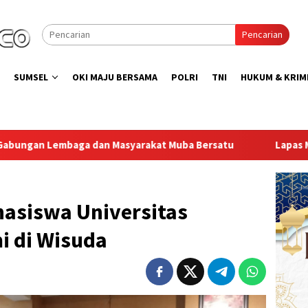
Pencarian
SUMSEL
OKI MAJU BERSAMA
POLRI
TNI
HUKUM & KRIM
at Muba Bersatu
Lapas Muara Enim Gelar Bakti Sosial Do
asiswa Universitas
i di Wisuda