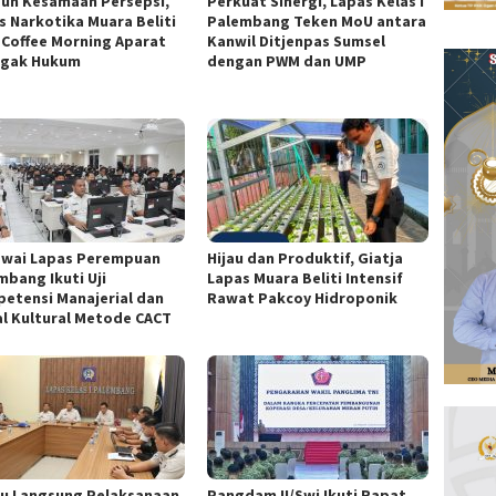
un Kesamaan Persepsi,
Perkuat Sinergi, Lapas Kelas I
s Narkotika Muara Beliti
Palembang Teken MoU antara
i Coffee Morning Aparat
Kanwil Ditjenpas Sumsel
gak Hukum
dengan PWM dan UMP
wai Lapas Perempuan
Hijau dan Produktif, Giatja
mbang Ikuti Uji
Lapas Muara Beliti Intensif
etensi Manajerial dan
Rawat Pakcoy Hidroponik
al Kultural Metode CACT
au Langsung Pelaksanaan
Pangdam II/Swj Ikuti Rapat