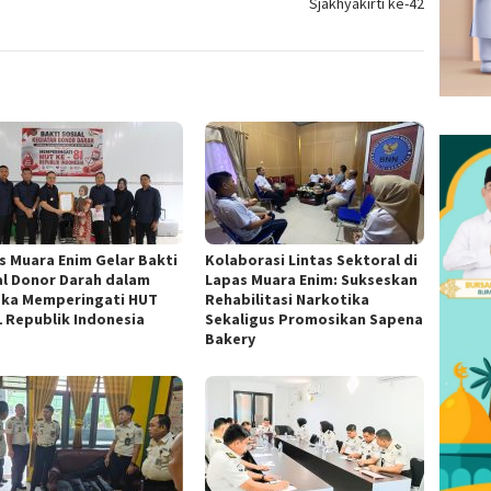
Sjakhyakirti ke-42
s Muara Enim Gelar Bakti
Kolaborasi Lintas Sektoral di
al Donor Darah dalam
Lapas Muara Enim: Sukseskan
ka Memperingati HUT
Rehabilitasi Narkotika
1 Republik Indonesia
Sekaligus Promosikan Sapena
Bakery