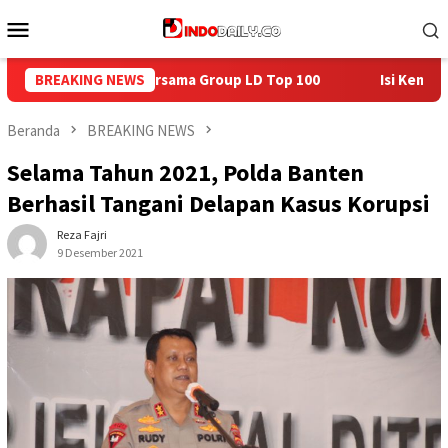
Loncat
Menu
ke
Mobile
konten
D Top 100
BREAKING NEWS
Isi Kemerdekaan dengan Kepedulian, Lapas Sek
Beranda
BREAKING NEWS
Selama Tahun 2021, Polda Banten
Berhasil Tangani Delapan Kasus Korupsi
Reza Fajri
9 Desember 2021