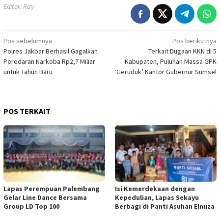
Editor: Ray
Navigasi
Pos sebelumnya
Pos berikutnya
Polres Jakbar Berhasil Gagalkan
Terkait Dugaan KKN di 5
pos
Peredaran Narkoba Rp2,7 Miliar
Kabupaten, Puluhan Massa GPK
untuk Tahun Baru
‘Geruduk’ Kantor Gubernur Sumsel
POS TERKAIT
Lapas Perempuan Palembang
Isi Kemerdekaan dengan
Gelar Line Dance Bersama
Kepedulian, Lapas Sekayu
Group LD Top 100
Berbagi di Panti Asuhan Elnuza