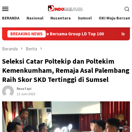
Loncat
Menu
ke
Mobile
konten
BERANDA
Nasional
Nusantara
Sumsel
OKI Maju Bersam
p LD Top 100
BREAKING NEWS
Isi Kemerdekaan dengan Kepedulian, Lapas
Beranda
Berita
Seleksi Catar Poltekip dan Poltekim
Kemenkumham, Remaja Asal Palembang
Raih Skor SKD Tertinggi di Sumsel
Reza Fajri
21 Juni 2023