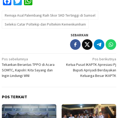
Facebook
Twitter
WhatsApp
Remaja Asal Palembang Raih Skor SKD Tertinggi di Sumsel
Seleksi Catar Poltekip dan Poltekim Kemenkumham
SEBARKAN
Navigasi
Pos sebelumnya
Pos berikutnya
Tekankan Berantas TPPO di Acara
Ketua Pusat IKAPTK Apresiasi Pj
pos
SOMTC, Kapolri: Kita Sayang dan
Bupati Apriyadi Berdayakan
Ingin Lindungi WNI
Keluarga Besar IKAPTK
POS TERKAIT