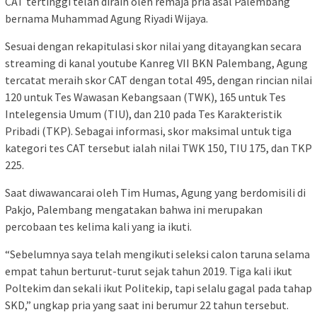
CAT tertinggi telah diraih oleh remaja pria asal Palembang
bernama Muhammad Agung Riyadi Wijaya.
Sesuai dengan rekapitulasi skor nilai yang ditayangkan secara
streaming di kanal youtube Kanreg VII BKN Palembang, Agung
tercatat meraih skor CAT dengan total 495, dengan rincian nilai
120 untuk Tes Wawasan Kebangsaan (TWK), 165 untuk Tes
Intelegensia Umum (TIU), dan 210 pada Tes Karakteristik
Pribadi (TKP). Sebagai informasi, skor maksimal untuk tiga
kategori tes CAT tersebut ialah nilai TWK 150, TIU 175, dan TKP
225.
Saat diwawancarai oleh Tim Humas, Agung yang berdomisili di
Pakjo, Palembang mengatakan bahwa ini merupakan
percobaan tes kelima kali yang ia ikuti.
“Sebelumnya saya telah mengikuti seleksi calon taruna selama
empat tahun berturut-turut sejak tahun 2019. Tiga kali ikut
Poltekim dan sekali ikut Politekip, tapi selalu gagal pada tahap
SKD,” ungkap pria yang saat ini berumur 22 tahun tersebut.