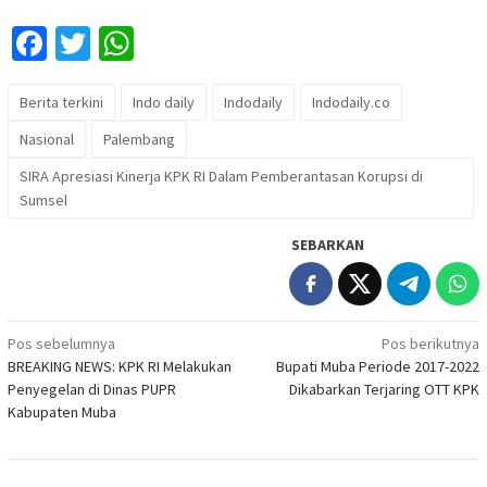
Facebook
Twitter
WhatsApp
Berita terkini
Indo daily
Indodaily
Indodaily.co
Nasional
Palembang
SIRA Apresiasi Kinerja KPK RI Dalam Pemberantasan Korupsi di
Sumsel
SEBARKAN
Navigasi
Pos sebelumnya
Pos berikutnya
BREAKING NEWS: KPK RI Melakukan
Bupati Muba Periode 2017-2022
pos
Penyegelan di Dinas PUPR
Dikabarkan Terjaring OTT KPK
Kabupaten Muba