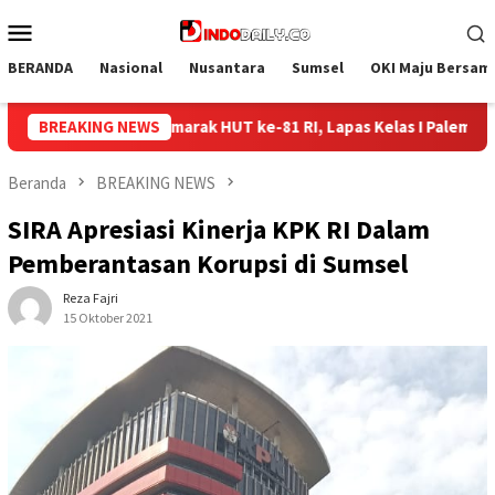
Loncat
Menu
ke
Mobile
konten
BERANDA
Nasional
Nusantara
Sumsel
OKI Maju Bersam
apas Kelas I Palembang Gelar Aksi Bersih-Bersih Lingkungan
BREAKING NEWS
Beranda
BREAKING NEWS
SIRA Apresiasi Kinerja KPK RI Dalam
Pemberantasan Korupsi di Sumsel
Reza Fajri
15 Oktober 2021