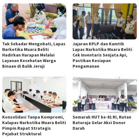
Tak Sekadar Mengobati, Lapas
Jajaran KPLP dan Kamtib
Narkotika Muara Beliti
Lapas Narkotika Muara Beliti
Hadirkan Harapan Melalui
Cek Inventaris Senjata Api,
Layanan Kesehatan Warga
Pastikan Kesiapan
Binaan di Balik Jeruji
Pengamanan
Konsolidasi Tanpa Kompromi,
Semarak HUT ke-81 RI, Rutan
Kalapas Narkotika Muara Beliti
Baturaja Gelar Aksi Donor
Pimpin Rapat Strategis
Darah
Pejabat Struktural