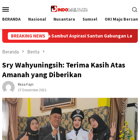
Loncat
Menu
ke
Mobile
konten
BERANDA
Nasional
Nusantara
Sumsel
OKI Maju Bersam
 Aspirasi Santun Gabungan Lembaga dan Masyarakat Muba Bersa
BREAKING NEWS
Beranda
Berita
Sry Wahyuningsih: Terima Kasih Atas
Amanah yang Diberikan
Reza Fajri
27 Desember 2021