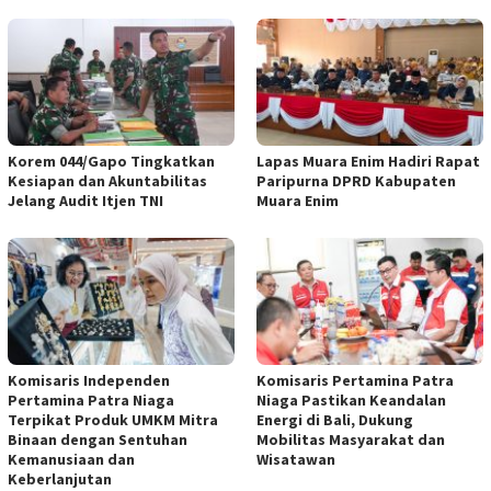
Korem 044/Gapo Tingkatkan
Lapas Muara Enim Hadiri Rapat
Kesiapan dan Akuntabilitas
Paripurna DPRD Kabupaten
Jelang Audit Itjen TNI
Muara Enim
Komisaris Independen
Komisaris Pertamina Patra
Pertamina Patra Niaga
Niaga Pastikan Keandalan
Terpikat Produk UMKM Mitra
Energi di Bali, Dukung
Binaan dengan Sentuhan
Mobilitas Masyarakat dan
Kemanusiaan dan
Wisatawan
Keberlanjutan