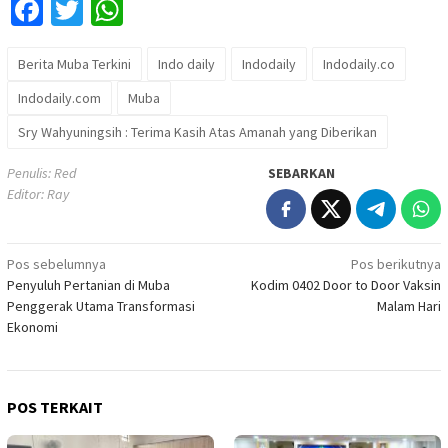
Facebook
Twitter
WhatsApp
Berita Muba Terkini
Indo daily
Indodaily
Indodaily.co
Indodaily.com
Muba
Sry Wahyuningsih : Terima Kasih Atas Amanah yang Diberikan
Penulis: Red
SEBARKAN
Editor: Ray
Navigasi
Pos sebelumnya
Pos berikutnya
Penyuluh Pertanian di Muba
Kodim 0402 Door to Door Vaksin
pos
Penggerak Utama Transformasi
Malam Hari
Ekonomi
POS TERKAIT