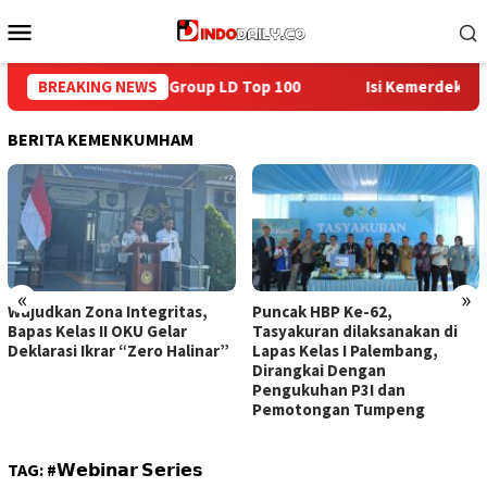
Loncat
Menu
ke
Mobile
konten
Isi Kemerdekaan dengan Kepedulian, Lapas Sekayu Berbagi 
BREAKING NEWS
BERITA KEMENKUMHAM
«
»
Wujudkan Zona Integritas,
Puncak HBP Ke-62,
Bapas Kelas II OKU Gelar
Tasyakuran dilaksanakan di
Deklarasi Ikrar “Zero Halinar”
Lapas Kelas I Palembang,
Dirangkai Dengan
Pengukuhan P3I dan
Pemotongan Tumpeng
TAG:
#𝗪𝗲𝗯𝗶𝗻𝗮𝗿 𝗦𝗲𝗿𝗶𝗲𝘀