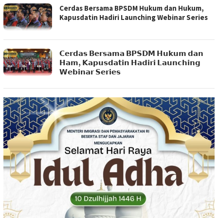
Cerdas Bersama BPSDM Hukum dan Hukum,
Kapusdatin Hadiri Launching Webinar Series
𝗖𝗲𝗿𝗱𝗮𝘀 𝗕𝗲𝗿𝘀𝗮𝗺𝗮 𝗕𝗣𝗦𝗗𝗠 𝗛𝘂𝗸𝘂𝗺 𝗱𝗮𝗻
𝗛𝗮𝗺, 𝗞𝗮𝗽𝘂𝘀𝗱𝗮𝘁𝗶𝗻 𝗛𝗮𝗱𝗶𝗿𝗶 𝗟𝗮𝘂𝗻𝗰𝗵𝗶𝗻𝗴
𝗪𝗲𝗯𝗶𝗻𝗮𝗿 𝗦𝗲𝗿𝗶𝗲𝘀