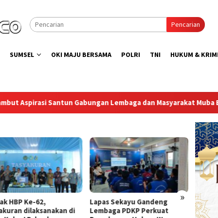
Pencarian
SUMSEL
OKI MAJU BERSAMA
POLRI
TNI
HUKUM & KRIM
ngan Lembaga dan Masyarakat Muba Bersatu
Lapas Muara
»
ak HBP Ke-62,
Lapas Sekayu Gandeng
Direkt
akuran dilaksanakan di
Lembaga PDKP Perkuat
Peresm