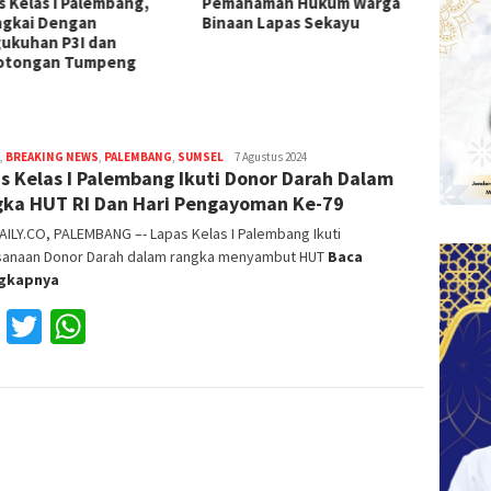
s Kelas I Palembang,
Pemahaman Hukum Warga
I Pale
ngkai Dengan
Binaan Lapas Sekayu
ukuhan P3I dan
otongan Tumpeng
,
BREAKING NEWS
,
PALEMBANG
,
SUMSEL
Reza
7 Agustus 2024
s Kelas I Palembang Ikuti Donor Darah Dalam
Fajri
ka HUT RI Dan Hari Pengayoman Ke-79
ILY.CO, PALEMBANG –- Lapas Kelas I Palembang Ikuti
sanaan Donor Darah dalam rangka menyambut HUT
Baca
ngkapnya
Facebook
Twitter
WhatsApp