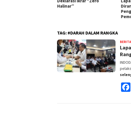
sanakan Panen Ikan Lele
Deklarasi Ikrar “Zero
Lapa
Halinar”
Dira
Peng
Pem
TAG:
#DARAH DALAM RANGKA
BERITA
Lapa
Rang
INDODA
pelak
sele