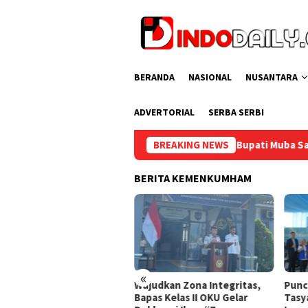
Loncat
ke
konten
BERANDA
NASIONAL
NUSANTARA
ADVERTORIAL
SERBA SERBI
Bupati Muba Sambut Aspirasi Santun Gabu
BREAKING NEWS
BERITA KEMENKUMHAM
«
kung Program Ketahanan
Wujudkan Zona Integritas,
Punc
gan, Rutan Baturaja
Bapas Kelas II OKU Gelar
Tasy