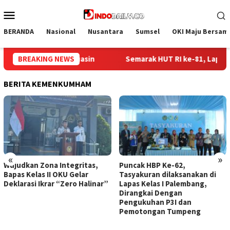
Loncat
Menu
ke
Mobile
konten
BERANDA
Nasional
Nusantara
Sumsel
OKI Maju Bersam
 RI ke-81, Lapas Perempuan Palembang Gelar Cek Kesehatan Gra
BREAKING NEWS
BERITA KEMENKUMHAM
«
»
Wujudkan Zona Integritas,
Puncak HBP Ke-62,
Bapas Kelas II OKU Gelar
Tasyakuran dilaksanakan di
Deklarasi Ikrar “Zero Halinar”
Lapas Kelas I Palembang,
Dirangkai Dengan
Pengukuhan P3I dan
Pemotongan Tumpeng