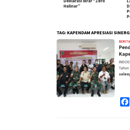
sanakan Panen Ikan Lele
Deklarasi Ikrar “Zero
Lapa
Halinar”
Dira
Peng
Pem
TAG:
KAPENDAM APRESIASI SINERGI
BERITA
Pend
Kape
INDOD
Tahun
sele