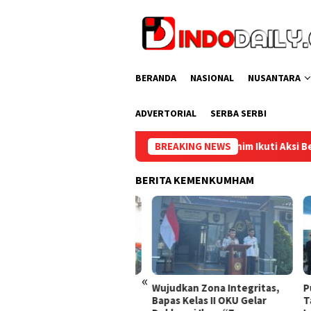
Loncat
ke
konten
BERANDA
NASIONAL
NUSANTARA
ADVERTORIAL
SERBA SERBI
Lapas Muara Enim Ikuti Aksi Bersih Kemerdekaan dalam 
BREAKING NEWS
BERITA KEMENKUMHAM
«
kung Program Ketahanan
Wujudkan Zona Integritas,
Punc
gan, Rutan Baturaja
Bapas Kelas II OKU Gelar
Tasy