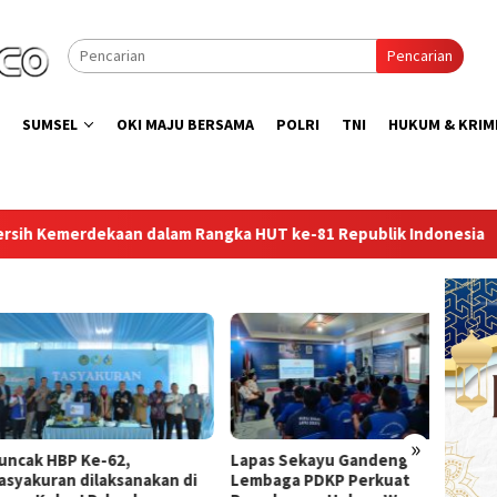
Pencarian
SUMSEL
OKI MAJU BERSAMA
POLRI
TNI
HUKUM & KRIM
Rangka HUT ke-81 Republik Indonesia
Lapas Perempuan Pa
»
ak HBP Ke-62,
Lapas Sekayu Gandeng
Direkt
akuran dilaksanakan di
Lembaga PDKP Perkuat
Peresm