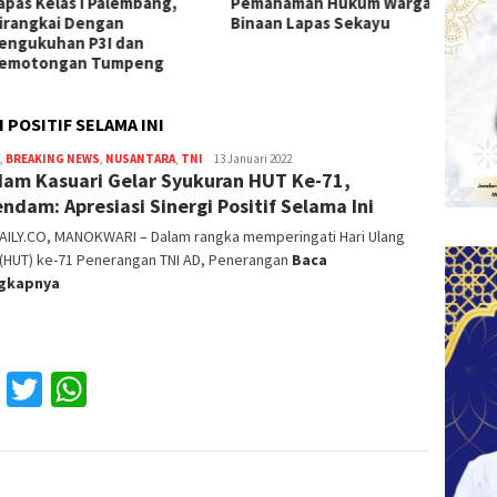
s Kelas I Palembang,
Pemahaman Hukum Warga
I Pale
ngkai Dengan
Binaan Lapas Sekayu
ukuhan P3I dan
otongan Tumpeng
 POSITIF SELAMA INI
,
BREAKING NEWS
,
NUSANTARA
,
TNI
Reza
13 Januari 2022
am Kasuari Gelar Syukuran HUT Ke-71,
Fajri
ndam: Apresiasi Sinergi Positif Selama Ini
AILY.CO, MANOKWARI – Dalam rangka memperingati Hari Ulang
 (HUT) ke-71 Penerangan TNI AD, Penerangan
Baca
ngkapnya
Facebook
Twitter
WhatsApp