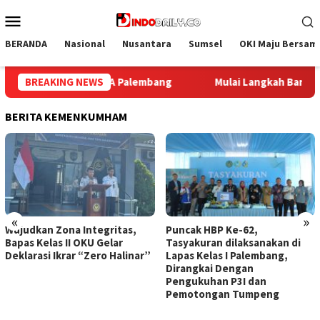
Loncat
Menu
ke
Mobile
konten
BERANDA
Nasional
Nusantara
Sumsel
OKI Maju Bersam
ah Baru, Lapas Palembang Sambut Peserta MagangHub
BREAKING NEWS
M
BERITA KEMENKUMHAM
«
»
Wujudkan Zona Integritas,
Puncak HBP Ke-62,
Bapas Kelas II OKU Gelar
Tasyakuran dilaksanakan di
Deklarasi Ikrar “Zero Halinar”
Lapas Kelas I Palembang,
Dirangkai Dengan
Pengukuhan P3I dan
Pemotongan Tumpeng