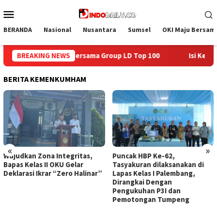
Loncat
Menu
ke
Mobile
konten
BERANDA
Nasional
Nusantara
Sumsel
OKI Maju Bersam
100
BREAKING NEWS
Isi Kemerdekaan dengan Kepedulian, Lapas Sekayu Be
BERITA KEMENKUMHAM
«
»
Puncak HBP Ke-62,
Lapas Sekayu Gandeng
Tasyakuran dilaksanakan di
Lembaga PDKP Perkuat
Lapas Kelas I Palembang,
Pemahaman Hukum Warga
Dirangkai Dengan
Binaan Lapas Sekayu
Pengukuhan P3I dan
Pemotongan Tumpeng