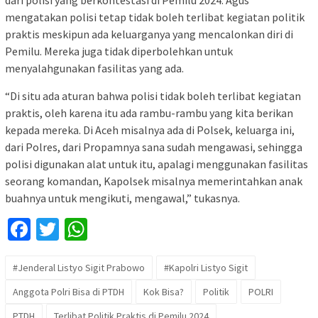
dari polisi yang berkontestasi di Pemilu 2024. Agus
mengatakan polisi tetap tidak boleh terlibat kegiatan politik
praktis meskipun ada keluarganya yang mencalonkan diri di
Pemilu. Mereka juga tidak diperbolehkan untuk
menyalahgunakan fasilitas yang ada.
“Di situ ada aturan bahwa polisi tidak boleh terlibat kegiatan
praktis, oleh karena itu ada rambu-rambu yang kita berikan
kepada mereka. Di Aceh misalnya ada di Polsek, keluarga ini,
dari Polres, dari Propamnya sana sudah mengawasi, sehingga
polisi digunakan alat untuk itu, apalagi menggunakan fasilitas
seorang komandan, Kapolsek misalnya memerintahkan anak
buahnya untuk mengikuti, mengawal,” tukasnya.
Facebook
Twitter
WhatsApp
#Jenderal Listyo Sigit Prabowo
#Kapolri Listyo Sigit
Anggota Polri Bisa di PTDH
Kok Bisa?
Politik
POLRI
PTDH
Terlibat Politik Praktis di Pemilu 2024