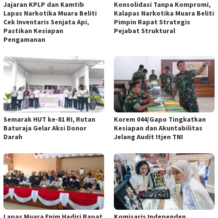
Jajaran KPLP dan Kamtib
Konsolidasi Tanpa Kompromi,
Lapas Narkotika Muara Beliti
Kalapas Narkotika Muara Beliti
Cek Inventaris Senjata Api,
Pimpin Rapat Strategis
Pastikan Kesiapan
Pejabat Struktural
Pengamanan
Semarak HUT ke-81 RI, Rutan
Korem 044/Gapo Tingkatkan
Baturaja Gelar Aksi Donor
Kesiapan dan Akuntabilitas
Darah
Jelang Audit Itjen TNI
Lapas Muara Enim Hadiri Rapat
Komisaris Independen