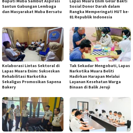
Bupati Muba Sambut Aspirasi
Lapas Muara Enim Gelar Bakti
Santun Gabungan Lembaga
Sosial Donor Darah dalam
dan Masyarakat Muba Bersatu
Rangka Memperingati HUT ke-
81 Republik Indonesia
Kolaborasi Lintas Sektoral di
Tak Sekadar Mengobati, Lapas
Lapas Muara Enim: Sukseskan
Narkotika Muara Beliti
Rehabilitasi Narkotika
Hadirkan Harapan Melalui
Sekaligus Promosikan Sapena
Layanan Kesehatan Warga
Bakery
Binaan di Balik Jeruji