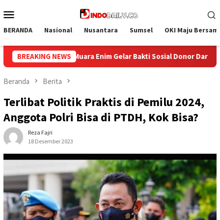
Loncat
Menu
ke
Mobile
konten
BERANDA
Nasional
Nusantara
Sumsel
OKI Maju Bersam
Gelar Bakti Sosial Donor Darah dalam Rangka Memperingati HUT 
BREAKING NEWS
Beranda
Berita
Terlibat Politik Praktis di Pemilu 2024,
Anggota Polri Bisa di PTDH, Kok Bisa?
Reza Fajri
18 Desember 2023