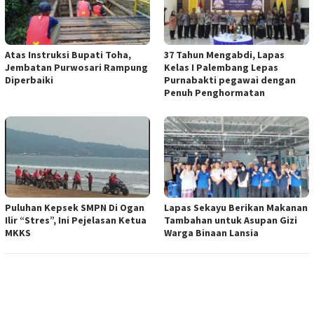
Atas Instruksi Bupati Toha,
37 Tahun Mengabdi, Lapas
Jembatan Purwosari Rampung
Kelas I Palembang Lepas
Diperbaiki
Purnabakti pegawai dengan
Penuh Penghormatan
Puluhan Kepsek SMPN Di Ogan
Lapas Sekayu Berikan Makanan
Ilir “Stres”, Ini Pejelasan Ketua
Tambahan untuk Asupan Gizi
MKKS
Warga Binaan Lansia