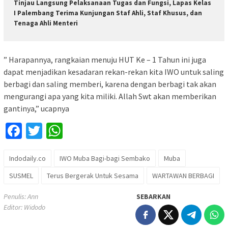
Tinjau Langsung Pelaksanaan Tugas dan Fungsi, Lapas Kelas
I Palembang Terima Kunjungan Staf Ahli, Staf Khusus, dan
Tenaga Ahli Menteri
” Harapannya, rangkaian menuju HUT Ke – 1 Tahun ini juga
dapat menjadikan kesadaran rekan-rekan kita IWO untuk saling
berbagi dan saling memberi, karena dengan berbagi tak akan
mengurangi apa yang kita miliki. Allah Swt akan memberikan
gantinya,” ucapnya
Facebook
Twitter
WhatsApp
Indodaily.co
IWO Muba Bagi-bagi Sembako
Muba
SUSMEL
Terus Bergerak Untuk Sesama
WARTAWAN BERBAGI
Penulis: Ann
SEBARKAN
Editor: Widodo