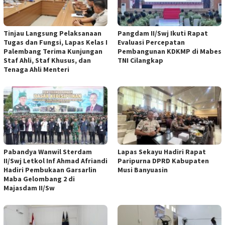
Tinjau Langsung Pelaksanaan
Pangdam II/Swj Ikuti Rapat
Tugas dan Fungsi, Lapas Kelas I
Evaluasi Percepatan
Palembang Terima Kunjungan
Pembangunan KDKMP di Mabes
Staf Ahli, Staf Khusus, dan
TNI Cilangkap
Tenaga Ahli Menteri
Pabandya Wanwil Sterdam
Lapas Sekayu Hadiri Rapat
II/Swj Letkol Inf Ahmad Afriandi
Paripurna DPRD Kabupaten
Hadiri Pembukaan Garsarlin
Musi Banyuasin
Maba Gelombang 2 di
Majasdam II/Sw