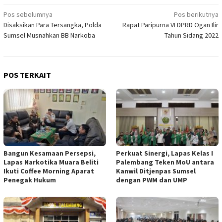
Navigasi
Pos sebelumnya
Pos berikutnya
Disaksikan Para Tersangka, Polda
Rapat Paripurna VI DPRD Ogan Ilir
pos
Sumsel Musnahkan BB Narkoba
Tahun Sidang 2022
POS TERKAIT
Bangun Kesamaan Persepsi,
Perkuat Sinergi, Lapas Kelas I
Lapas Narkotika Muara Beliti
Palembang Teken MoU antara
Ikuti Coffee Morning Aparat
Kanwil Ditjenpas Sumsel
Penegak Hukum
dengan PWM dan UMP