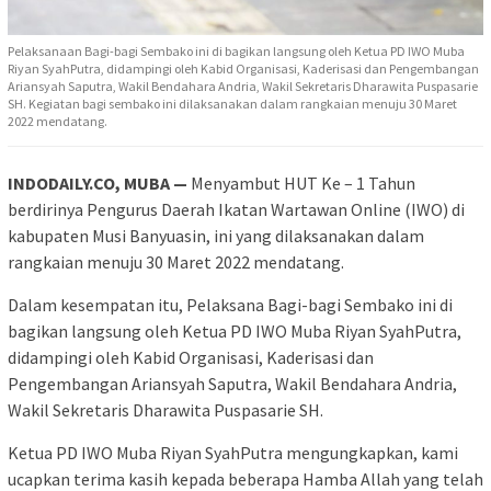
Pelaksanaan Bagi-bagi Sembako ini di bagikan langsung oleh Ketua PD IWO Muba
Riyan SyahPutra, didampingi oleh Kabid Organisasi, Kaderisasi dan Pengembangan
Ariansyah Saputra, Wakil Bendahara Andria, Wakil Sekretaris Dharawita Puspasarie
SH. Kegiatan bagi sembako ini dilaksanakan dalam rangkaian menuju 30 Maret
2022 mendatang.
INDODAILY.CO, MUBA —
Menyambut HUT Ke – 1 Tahun
berdirinya Pengurus Daerah Ikatan Wartawan Online (IWO) di
kabupaten Musi Banyuasin, ini yang dilaksanakan dalam
rangkaian menuju 30 Maret 2022 mendatang.
Dalam kesempatan itu, Pelaksana Bagi-bagi Sembako ini di
bagikan langsung oleh Ketua PD IWO Muba Riyan SyahPutra,
didampingi oleh Kabid Organisasi, Kaderisasi dan
Pengembangan Ariansyah Saputra, Wakil Bendahara Andria,
Wakil Sekretaris Dharawita Puspasarie SH.
Ketua PD IWO Muba Riyan SyahPutra mengungkapkan, kami
ucapkan terima kasih kepada beberapa Hamba Allah yang telah