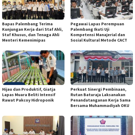
Bapas Palembang Terima
Pegawai Lapas Perempuan
Kunjungan Kerja dari Staf Ahli,
Palembang Ikuti Uji
Staf Khusus, dan Tenaga Ahli
Kompetensi Manajerial dan
Menteri Kemenimipas
Sosial Kultural Metode CACT
Hijau dan Produktif, Giatja
Perkuat Sinergi Pembinaan,
Lapas Muara Beliti Intensif
Rutan Baturaja Laksanakan
Rawat Pakcoy Hidroponik
Penandatanganan Kerja Sama
Bersama Muhammadiyah OKU