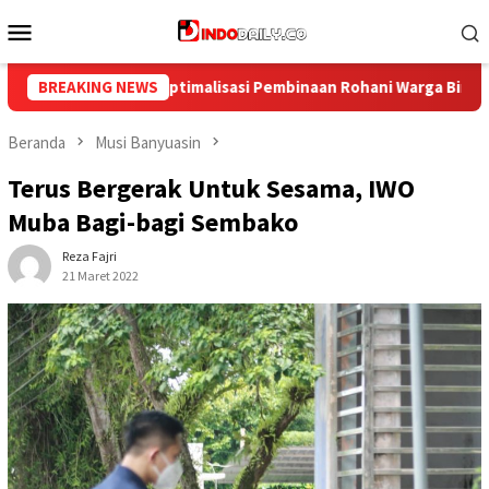
Loncat
Menu
ke
Mobile
konten
 Warga Binaan
BREAKING NEWS
Bangun Kesamaan Persepsi, Lapas Narkotik
Beranda
Musi Banyuasin
Terus Bergerak Untuk Sesama, IWO
Muba Bagi-bagi Sembako
Reza Fajri
21 Maret 2022