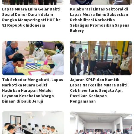
Lapas Muara Enim Gelar Bakti
Kolaborasi Lintas Sektoral di
Sosial Donor Darah dalam
Lapas Muara Enim: Sukseskan
Rangka Memperingati HUT ke-
Rehabilitasi Narkotika
81 Republik Indonesia
Sekaligus Promosikan Sapena
Bakery
Tak Sekadar Mengobati, Lapas
Jajaran KPLP dan Kamtib
Narkotika Muara Beliti
Lapas Narkotika Muara Beliti
Hadirkan Harapan Melalui
Cek Inventaris Senjata Api,
Layanan Kesehatan Warga
Pastikan Kesiapan
Binaan di Balik Jeruji
Pengamanan