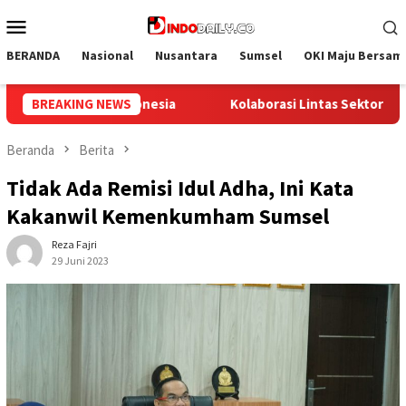
Loncat
Menu
ke
Mobile
konten
BERANDA
Nasional
Nusantara
Sumsel
OKI Maju Bersam
 Sektoral di Lapas Muara Enim: Sukseskan Rehabilitasi Narkotika
BREAKING NEWS
Beranda
Berita
Tidak Ada Remisi Idul Adha, Ini Kata
Kakanwil Kemenkumham Sumsel
Reza Fajri
29 Juni 2023