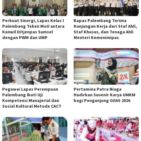
Perkuat Sinergi, Lapas Kelas I
Bapas Palembang Terima
Palembang Teken MoU antara
Kunjungan Kerja dari Staf Ahli,
Kanwil Ditjenpas Sumsel
Staf Khusus, dan Tenaga Ahli
dengan PWM dan UMP
Menteri Kemenimipas
Pegawai Lapas Perempuan
Pertamina Patra Niaga
Palembang Ikuti Uji
Hadirkan Suvenir Karya UMKM
Kompetensi Manajerial dan
bagi Pengunjung GIIAS 2026
Sosial Kultural Metode CACT