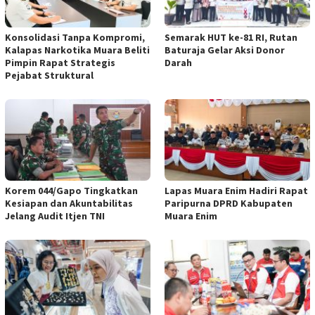
Konsolidasi Tanpa Kompromi,
Semarak HUT ke-81 RI, Rutan
Kalapas Narkotika Muara Beliti
Baturaja Gelar Aksi Donor
Pimpin Rapat Strategis
Darah
Pejabat Struktural
Korem 044/Gapo Tingkatkan
Lapas Muara Enim Hadiri Rapat
Kesiapan dan Akuntabilitas
Paripurna DPRD Kabupaten
Jelang Audit Itjen TNI
Muara Enim