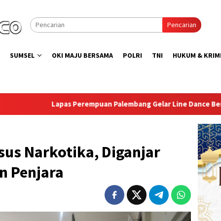
Pencarian
SUMSEL
OKI MAJU BERSAMA
POLRI
TNI
HUKUM & KRIM
empuan Palembang Gelar Line Dance Bersama Group LD Top 100
us Narkotika, Diganjar
n Penjara