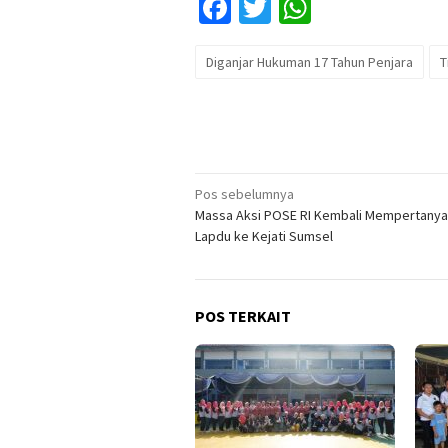
Facebook
Twitter
WhatsApp
Diganjar Hukuman 17 Tahun Penjara
T
Navigasi
Pos sebelumnya
Massa Aksi POSE RI Kembali Mempertany
pos
Lapdu ke Kejati Sumsel
POS TERKAIT