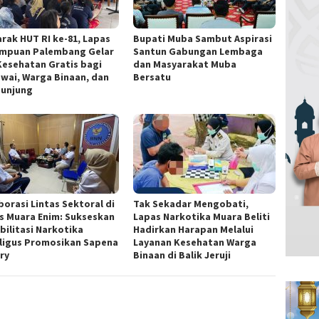
rak HUT RI ke-81, Lapas
Bupati Muba Sambut Aspirasi
mpuan Palembang Gelar
Santun Gabungan Lembaga
Kesehatan Gratis bagi
dan Masyarakat Muba
wai, Warga Binaan, dan
Bersatu
unjung
borasi Lintas Sektoral di
Tak Sekadar Mengobati,
s Muara Enim: Sukseskan
Lapas Narkotika Muara Beliti
bilitasi Narkotika
Hadirkan Harapan Melalui
ligus Promosikan Sapena
Layanan Kesehatan Warga
ry
Binaan di Balik Jeruji