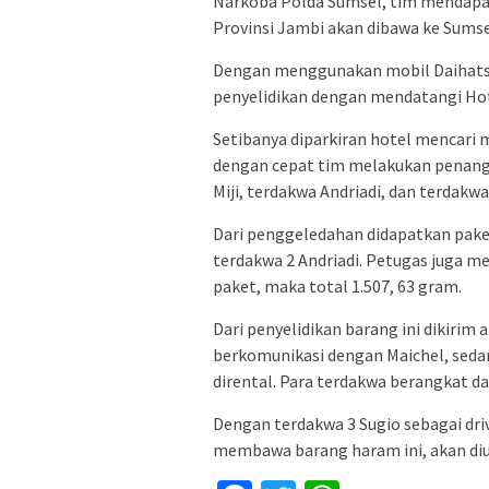
Narkoba Polda Sumsel, tim mendapat 
Provinsi Jambi akan dibawa ke Sumse
Dengan menggunakan mobil Daihatsu
penyelidikan dengan mendatangi Hote
Setibanya diparkiran hotel mencari m
dengan cepat tim melakukan penangk
Miji, terdakwa Andriadi, dan terdakwa
Dari penggeledahan didapatkan paket
terdakwa 2 Andriadi. Petugas juga m
paket, maka total 1.507, 63 gram.
Dari penyelidikan barang ini dikirim 
berkomunikasi dengan Maichel, sedan
dirental. Para terdakwa berangkat da
Dengan terdakwa 3 Sugio sebagai driv
membawa barang haram ini, akan diup