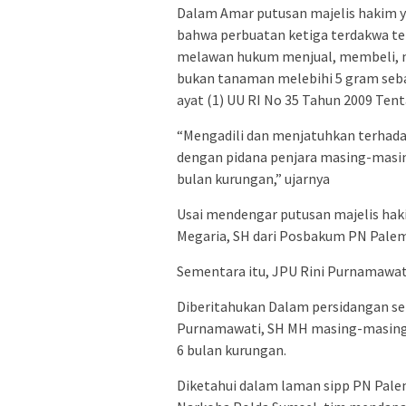
Dalam Amar putusan majelis hakim y
bahwa perbuatan ketiga terdakwa te
melawan hukum menjual, membeli, me
bukan tanaman melebihi 5 gram sebag
ayat (1) UU RI No 35 Tahun 2009 Ten
“Mengadili dan menjatuhkan terhadap
dengan pidana penjara masing-masin
bulan kurungan,” ujarnya
Usai mendengar putusan majelis hak
Megaria, SH dari Posbakum PN Palem
Sementara itu, JPU Rini Purnamawati
Diberitahukan Dalam persidangan se
Purnamawati, SH MH masing-masing s
6 bulan kurungan.
Diketahui dalam laman sipp PN Pale