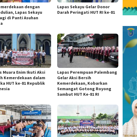
Kemerdekaan dengan
Lapas Sekayu Gelar Donor
dulian, Lapas Sekayu
Darah Peringati HUT RI ke-81
agi di Panti Asuhan
za
s Muara Enim Ikuti Aksi
Lapas Perempuan Palembang
ih Kemerdekaan dalam
Gelar Aksi Bersih
ka HUT ke-81 Republik
Kemerdekaan, Kobarkan
nesia
Semangat Gotong Royong
Sambut HUT Ke-81 RI