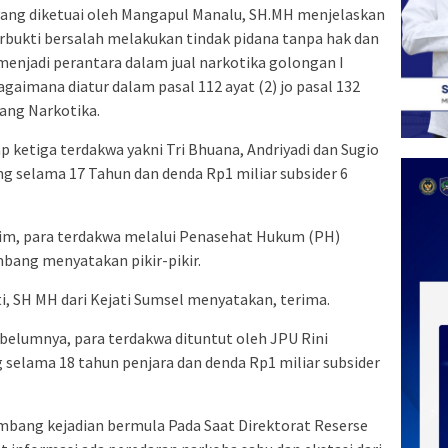
ang diketuai oleh Mangapul Manalu, SH.MH menjelaskan
rbukti bersalah melakukan tindak pidana tanpa hak dan
njadi perantara dalam jual narkotika golongan I
aimana diatur dalam pasal 112 ayat (2) jo pasal 132
tang Narkotika.
 ketiga terdakwa yakni Tri Bhuana, Andriyadi dan Sugio
g selama 17 Tahun dan denda Rp1 miliar subsider 6
im, para terdakwa melalui Penasehat Hukum (PH)
bang menyatakan pikir-pikir.
, SH MH dari Kejati Sumsel menyatakan, terima.
belumnya, para terdakwa dituntut oleh JPU Rini
elama 18 tahun penjara dan denda Rp1 miliar subsider
mbang kejadian bermula Pada Saat Direktorat Reserse