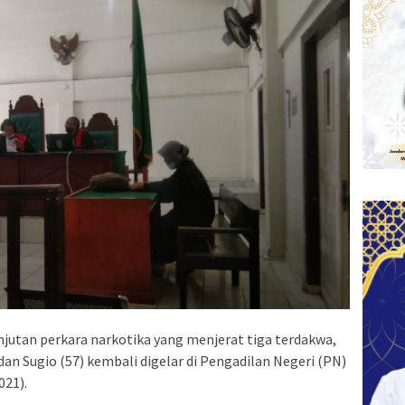
njutan perkara narkotika yang menjerat tiga terdakwa,
, dan Sugio (57) kembali digelar di Pengadilan Negeri (PN)
021).