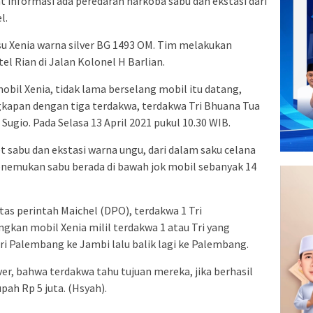
informasi ada peredaran narkoba sabu dan ekstasi dari
l.
 Xenia warna silver BG 1493 OM. Tim melakukan
l Rian di Jalan Kolonel H Barlian.
obil Xenia, tidak lama berselang mobil itu datang,
apan dengan tiga terdakwa, terdakwa Tri Bhuana Tua
 Sugio. Pada Selasa 13 April 2021 pukul 10.30 WIB.
 sabu dan ekstasi warna ungu, dari dalam saku celana
enemukan sabu berada di bawah jok mobil sebanyak 14
atas perintah Maichel (DPO), terdakwa 1 Tri
gkan mobil Xenia milil terdakwa 1 atau Tri yang
ri Palembang ke Jambi lalu balik lagi ke Palembang.
er, bahwa terdakwa tahu tujuan mereka, jika berhasil
ah Rp 5 juta. (Hsyah).