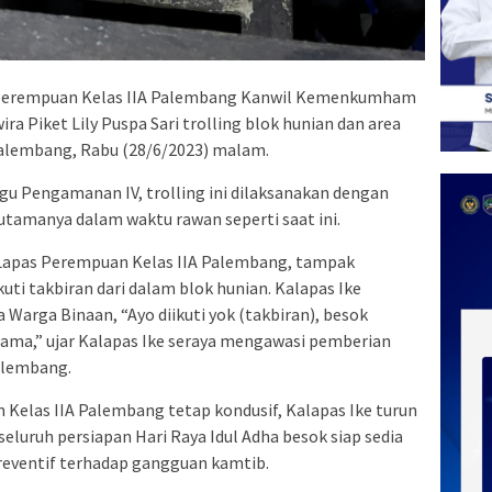
Perempuan Kelas IIA Palembang Kanwil Kemenkumham
 Piket Lily Puspa Sari trolling blok hunian dan area
Palembang, Rabu (28/6/2023) malam.
egu Pengamanan IV, trolling ini dilaksanakan dengan
tamanya dalam waktu rawan seperti saat ini.
Lapas Perempuan Kelas IIA Palembang, tampak
ti takbiran dari dalam blok hunian. Kalapas Ike
Warga Binaan, “Ayo diikuti yok (takbiran), besok
sama,” ujar Kalapas Ike seraya mengawasi pemberian
alembang.
Kelas IIA Palembang tetap kondusif, Kalapas Ike turun
eluruh persiapan Hari Raya Idul Adha besok siap sedia
preventif terhadap gangguan kamtib.