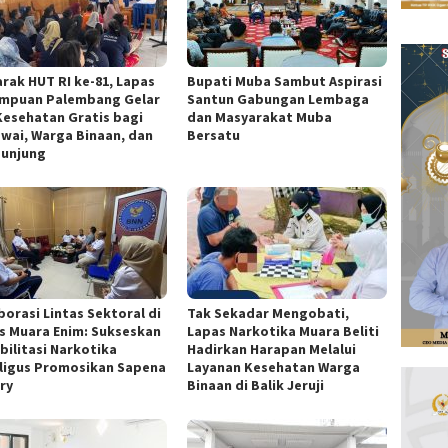
rak HUT RI ke-81, Lapas
Bupati Muba Sambut Aspirasi
mpuan Palembang Gelar
Santun Gabungan Lembaga
Kesehatan Gratis bagi
dan Masyarakat Muba
wai, Warga Binaan, dan
Bersatu
unjung
borasi Lintas Sektoral di
Tak Sekadar Mengobati,
s Muara Enim: Sukseskan
Lapas Narkotika Muara Beliti
bilitasi Narkotika
Hadirkan Harapan Melalui
ligus Promosikan Sapena
Layanan Kesehatan Warga
ry
Binaan di Balik Jeruji