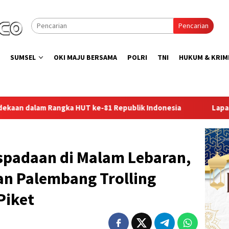
Pencarian
SUMSEL
OKI MAJU BERSAMA
POLRI
TNI
HUKUM & KRIM
epublik Indonesia
Lapas Perempuan Palembang Gelar Ak
padaan di Malam Lebaran,
n Palembang Trolling
Piket