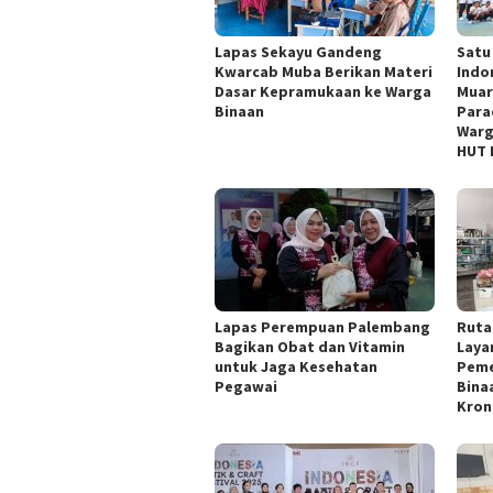
Lapas Sekayu Gandeng
Satu
Kwarcab Muba Berikan Materi
Indo
Dasar Kepramukaan ke Warga
Muar
Binaan
Para
Warg
HUT 
Lapas Perempuan Palembang
Ruta
Bagikan Obat dan Vitamin
Laya
untuk Jaga Kesehatan
Peme
Pegawai
Bina
Kron