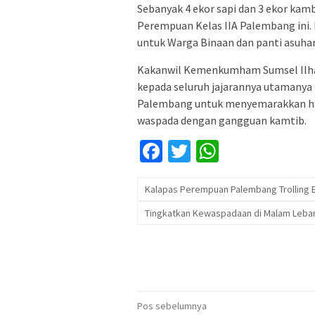
Sebanyak 4 ekor sapi dan 3 ekor kam
Perempuan Kelas IIA Palembang ini. 
untuk Warga Binaan dan panti asuhan
Kakanwil Kemenkumham Sumsel Ilha
kepada seluruh jajarannya utamanya 
Palembang untuk menyemarakkan har
waspada dengan gangguan kamtib.
Facebook
Twitter
WhatsApp
Kalapas Perempuan Palembang Trolling 
Tingkatkan Kewaspadaan di Malam Leba
Navigasi
Pos sebelumnya