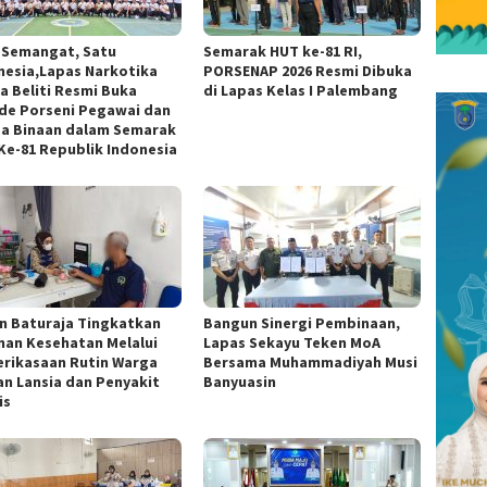
 Semangat, Satu
Semarak HUT ke-81 RI,
nesia,Lapas Narkotika
PORSENAP 2026 Resmi Dibuka
a Beliti Resmi Buka
di Lapas Kelas I Palembang
de Porseni Pegawai dan
a Binaan dalam Semarak
Ke-81 Republik Indonesia
n Baturaja Tingkatkan
Bangun Sinergi Pembinaan,
nan Kesehatan Melalui
Lapas Sekayu Teken MoA
rikasaan Rutin Warga
Bersama Muhammadiyah Musi
an Lansia dan Penyakit
Banyuasin
is