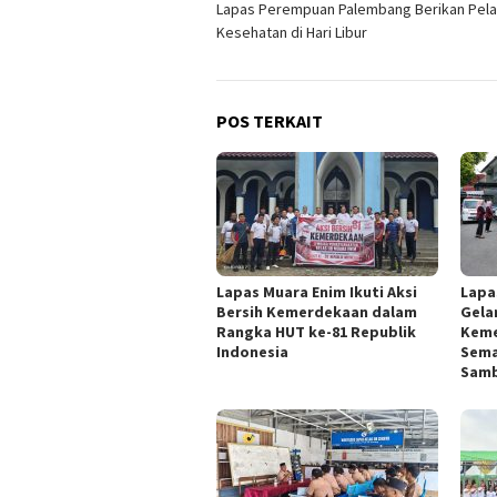
Lapas Perempuan Palembang Berikan Pel
pos
Kesehatan di Hari Libur
POS TERKAIT
Lapas Muara Enim Ikuti Aksi
Lapa
Bersih Kemerdekaan dalam
Gelar
Rangka HUT ke-81 Republik
Keme
Indonesia
Sema
Samb