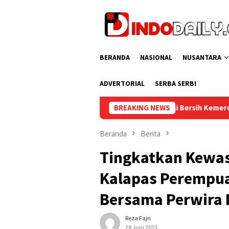
Loncat
ke
konten
BERANDA
NASIONAL
NUSANTARA
ADVERTORIAL
SERBA SERBI
ra Enim Ikuti Aksi Bersih Kemerdekaan dalam Rangka HUT ke-81 R
BREAKING NEWS
Beranda
Berita
Tingkatkan Kewas
Kalapas Perempua
Bersama Perwira 
Reza Fajri
28 Juni 2023