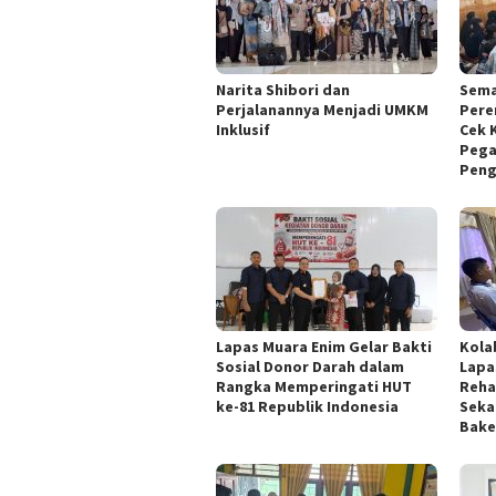
Narita Shibori dan
Sema
Perjalanannya Menjadi UMKM
Pere
Inklusif
Cek 
Pega
Peng
Lapas Muara Enim Gelar Bakti
Kola
Sosial Donor Darah dalam
Lapa
Rangka Memperingati HUT
Reha
ke-81 Republik Indonesia
Seka
Bake