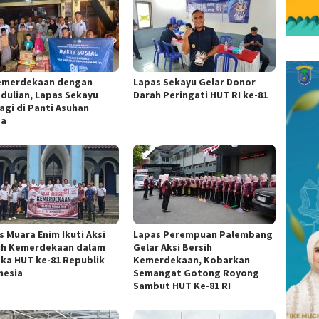
Kemerdekaan dengan
Lapas Sekayu Gelar Donor
dulian, Lapas Sekayu
Darah Peringati HUT RI ke-81
agi di Panti Asuhan
za
s Muara Enim Ikuti Aksi
Lapas Perempuan Palembang
ih Kemerdekaan dalam
Gelar Aksi Bersih
ka HUT ke-81 Republik
Kemerdekaan, Kobarkan
nesia
Semangat Gotong Royong
Sambut HUT Ke-81 RI