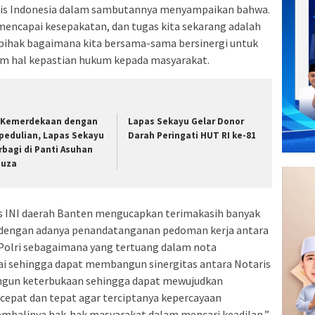
aris Indonesia dalam sambutannya menyampaikan bahwa.
 mencapai kesepakatan, dan tugas kita sekarang adalah
 pihak bagaimana kita bersama-sama bersinergi untuk
am hal kepastian hukum kepada masyarakat.
i Kemerdekaan dengan
Lapas Sekayu Gelar Donor
pedulian, Lapas Sekayu
Darah Peringati HUT RI ke-81
rbagi di Panti Asuhan
nuza
s INI daerah Banten mengucapkan terimakasih banyak
 dengan adanya penandatanganan pedoman kerja antara
Polri sebagaimana yang tertuang dalam nota
i sehingga dapat membangun sinergitas antara Notaris
gun keterbukaan sehingga dapat mewujudkan
cepat dan tepat agar terciptanya kepercayaan
mbalinya hak-hak masyarakat dalam mencari keadilan,”