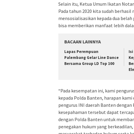
Selain itu, Ketua Umum Ikatan Not
Pada tahun 2020 kita sudah berhasil
mensosialisasikan kepada dua belah
bisa memberikan manfaat lebih dal
BACAAN LAINNYA
Lapas Perempuan
Is
Palembang Gelar Line Dance
Ke
Bersama Group LD Top 100
Be
El
“Pada kesempatan ini, kami penguru
kepada Polda Banten, harapan kami
pengurus INI daerah Banten dengan 
kesepahaman tersebut dapat tercapa
dengan Polda Banten untuk memban
penegakan hukum yang berkeadilan, 
masyarakat terhadap hukum serta ke