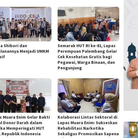
ta Shibori dan
Semarak HUT RI ke-81, Lapas
alanannya Menjadi UMKM
Perempuan Palembang Gelar
sif
Cek Kesehatan Gratis bagi
Pegawai, Warga Binaan, dan
Pengunjung
s Muara Enim Gelar Bakti
Kolaborasi Lintas Sektoral di
al Donor Darah dalam
Lapas Muara Enim: Sukseskan
ka Memperingati HUT
Rehabilitasi Narkotika
1 Republik Indonesia
Sekaligus Promosikan Sapena