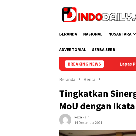
Loncat
ke
konten
BERANDA
NASIONAL
NUSANTARA
ADVERTORIAL
SERBA SERBI
Lapas Perempuan Palembang Gela
BREAKING NEWS
Beranda
Berita
Tingkatkan Sinerg
MoU dengan Ikata
Reza Fajri
14 Desember 2021