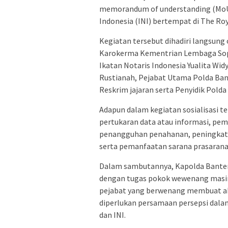
memorandum of understanding (MoU)
Indonesia (INI) bertempat di The Roy
Kegiatan tersebut dihadiri langsung o
Karokerma Kementrian Lembaga Sops 
Ikatan Notaris Indonesia Yualita Wi
Rustianah, Pejabat Utama Polda Bant
Reskrim jajaran serta Penyidik Polda 
Adapun dalam kegiatan sosialisasi 
pertukaran data atau informasi, p
penangguhan penahanan, peningkat
serta pemanfaatan sarana prasarana
Dalam sambutannya, Kapolda Bante
dengan tugas pokok wewenang masin
pejabat yang berwenang membuat akt
diperlukan persamaan persepsi dala
dan INI.