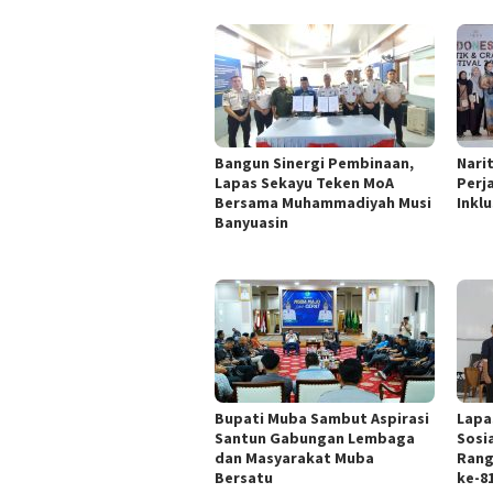
Bangun Sinergi Pembinaan,
Nari
Lapas Sekayu Teken MoA
Perj
Bersama Muhammadiyah Musi
Inklu
Banyuasin
Bupati Muba Sambut Aspirasi
Lapa
Santun Gabungan Lembaga
Sosi
dan Masyarakat Muba
Rang
Bersatu
ke-8