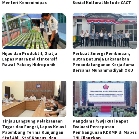
Menteri Kemenimipas
Sosial Kultural Metode CACT
Hijau dan Produktif, Giatja
Perkuat Sinergi Pembinaan,
Lapas Muara Beliti Intensif
Rutan Baturaja Laksanakan
Rawat Pakcoy Hidroponik
Penandatanganan Kerja Sama
Bersama Muhammadiyah OKU
Tinjau Langsung Pelaksanaan
Pangdam II/Swj Ikuti Rapat
Tugas dan Fungsi, Lapas Kelas I
Evaluasi Percepatan
Palembang Terima Kunjungan
Pembangunan KDKMP di Mabes
Staf Ahli, Staf Khusus, dan
TNI Cilangkap