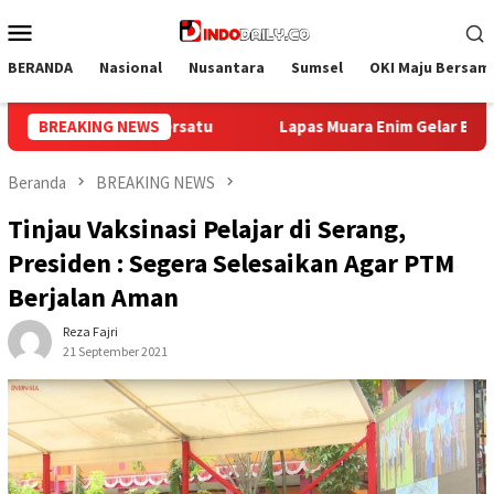
Loncat
Menu
ke
Mobile
konten
BERANDA
Nasional
Nusantara
Sumsel
OKI Maju Bersam
im Gelar Bakti Sosial Donor Darah dalam Rangka Memperingati HU
BREAKING NEWS
Beranda
BREAKING NEWS
Tinjau Vaksinasi Pelajar di Serang,
Presiden : Segera Selesaikan Agar PTM
Berjalan Aman
Reza Fajri
21 September 2021