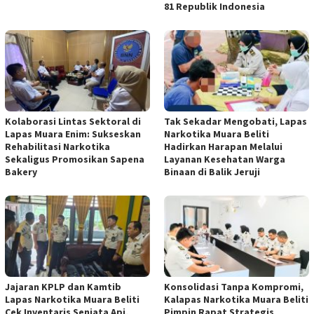
81 Republik Indonesia
Kolaborasi Lintas Sektoral di
Tak Sekadar Mengobati, Lapas
Lapas Muara Enim: Sukseskan
Narkotika Muara Beliti
Rehabilitasi Narkotika
Hadirkan Harapan Melalui
Sekaligus Promosikan Sapena
Layanan Kesehatan Warga
Bakery
Binaan di Balik Jeruji
Jajaran KPLP dan Kamtib
Konsolidasi Tanpa Kompromi,
Lapas Narkotika Muara Beliti
Kalapas Narkotika Muara Beliti
Cek Inventaris Senjata Api,
Pimpin Rapat Strategis