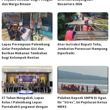
dan Warga Binaan
Nusantara 2026
Lapas Perempuan Palembang
Atas Instruksi Bupati Toha,
Gelar Penyuluhan Gizi dan
Jembatan Purwosari Rampung
Berikan Makanan Tambahan
Diperbaiki
bagi Kelompok Rentan
37 Tahun Mengabdi, Lapas
Puluhan Kepsek SMPN Di Ogan
Kelas I Palembang Lepas
Ilir “Stres”, Ini Pejelasan Ketua
Purnabakti pegawai dengan
MKKS