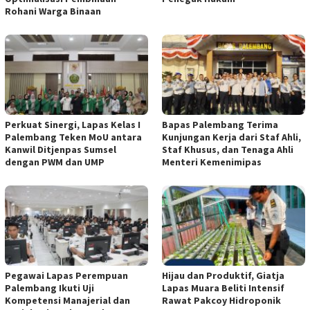
Rohani Warga Binaan
Perkuat Sinergi, Lapas Kelas I
Bapas Palembang Terima
Palembang Teken MoU antara
Kunjungan Kerja dari Staf Ahli,
Kanwil Ditjenpas Sumsel
Staf Khusus, dan Tenaga Ahli
dengan PWM dan UMP
Menteri Kemenimipas
Pegawai Lapas Perempuan
Hijau dan Produktif, Giatja
Palembang Ikuti Uji
Lapas Muara Beliti Intensif
Kompetensi Manajerial dan
Rawat Pakcoy Hidroponik