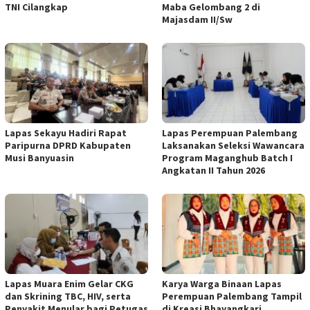
TNI Cilangkap
Maba Gelombang 2 di
Majasdam II/Sw
Lapas Sekayu Hadiri Rapat
Lapas Perempuan Palembang
Paripurna DPRD Kabupaten
Laksanakan Seleksi Wawancara
Musi Banyuasin
Program Maganghub Batch I
Angkatan II Tahun 2026
Lapas Muara Enim Gelar CKG
Karya Warga Binaan Lapas
dan Skrining TBC, HIV, serta
Perempuan Palembang Tampil
Penyakit Menular bagi Petugas
di Kreasi Bhayangkari