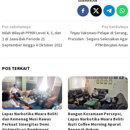
SEBARKAN
Navigasi
Pos sebelumnya
Pos berikutnya
Inilah Wilayah PPKM Level 4, 3, dan
Tinjau Vaksinasi Pelajar di Serang,
pos
2 di Jawa-Bali Periode 21
Presiden : Segera Selesaikan Agar
September Hingga 4 Oktober 2021
PTM Berjalan Aman
POS TERKAIT
Lapas Narkotika Muara Beliti
Bangun Kesamaan Persepsi,
dan Kemenag Musi Rawas
Lapas Narkotika Muara Beliti
Perkuat Sinergitas Demi
Ikuti Coffee Morning Aparat
Optimalisasi Pembinaan
Penegak Hukum