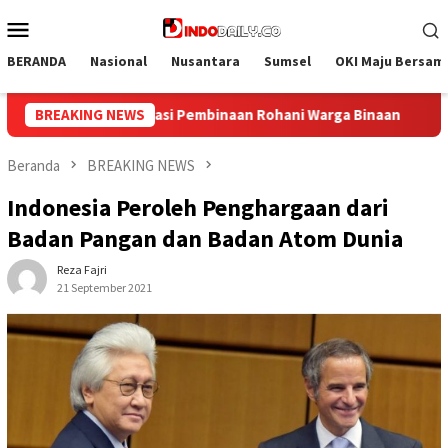
Loncat
Menu
ke
Mobile
konten
BERANDA
Nasional
Nusantara
Sumsel
OKI Maju Bersam
a Binaan
BREAKING NEWS
Bangun Kesamaan Persepsi, Lapas Narkotika Mua
Beranda
BREAKING NEWS
Indonesia Peroleh Penghargaan dari
Badan Pangan dan Badan Atom Dunia
Reza Fajri
21 September 2021