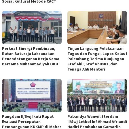
Sosial Kultural Metode CACT
Perkuat Sinergi Pembinaan,
Tinjau Langsung Pelaksanaan
Rutan Baturaja Laksanakan
Tugas dan Fungsi, Lapas Kelas I
Penandatanganan Kerja Sama
Palembang Terima Kunjungan
Bersama Muhammadiyah OKU
Staf Ahli, Staf Khusus, dan
Tenaga Ahli Menteri
Pangdam II/Swj Ikuti Rapat
Pabandya Wanwil Sterdam
Evaluasi Percepatan
II/Swj Letkol Inf Ahmad Afriandi
Pembangunan KDKMP di Mabes
Hadiri Pembukaan Garsarlin