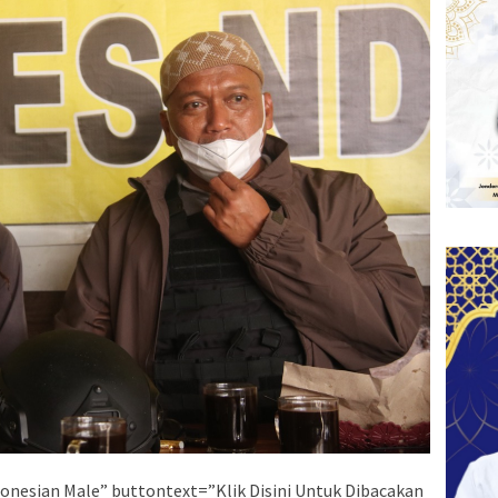
onesian Male” buttontext=”Klik Disini Untuk Dibacakan