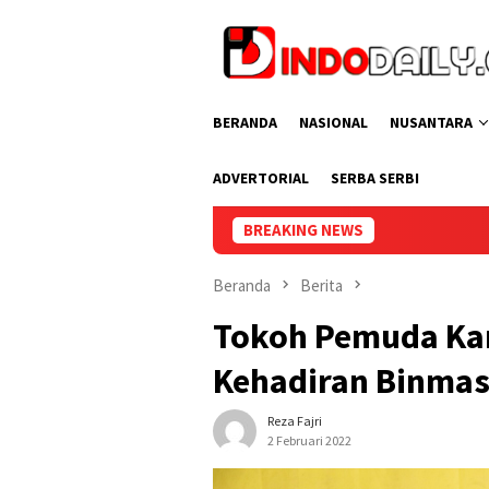
Loncat
ke
konten
BERANDA
NASIONAL
NUSANTARA
ADVERTORIAL
SERBA SERBI
BREAKING NEWS
Lapas Perempuan Pa
Beranda
Berita
Tokoh Pemuda K
Kehadiran Binma
Reza Fajri
2 Februari 2022