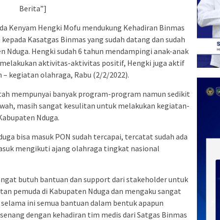
Berita”]
da Kenyam Hengki Mofu mendukung Kehadiran Binmas
 kepada Kasatgas Binmas yang sudah datang dan sudah
ten Nduga. Hengki sudah 6 tahun mendampingi anak-anak
elakukan aktivitas-aktivitas positif, Hengki juga aktif
– kegiatan olahraga, Rabu (2/2/2022).
ah mempunyai banyak program-program namun sedikit
wah, masih sangat kesulitan untuk melakukan kegiatan-
 Kabupaten Nduga.
uga bisa masuk PON sudah tercapai, tercatat sudah ada
masuk mengikuti ajang olahraga tingkat nasional
angat butuh bantuan dan support dari stakeholder untuk
iatan pemuda di Kabupaten Nduga dan mengaku sangat
 selama ini semua bantuan dalam bentuk apapun
 senang dengan kehadiran tim medis dari Satgas Binmas