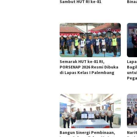
Sambut HUT RI ke-81
Bina
Semarak HUT ke-81 RI,
Lapa
PORSENAP 2026 Resmi Dibuka
Bagi
di Lapas Kelas I Palembang
untu
Pega
Bangun Sinergi Pembinaan,
Nari