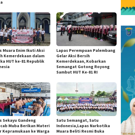
za
s Muara Enim Ikuti Aksi
Lapas Perempuan Palembang
ih Kemerdekaan dalam
Gelar Aksi Bersih
ka HUT ke-81 Republik
Kemerdekaan, Kobarkan
nesia
Semangat Gotong Royong
Sambut HUT Ke-81 RI
s Sekayu Gandeng
Satu Semangat, Satu
cab Muba Berikan Materi
Indonesia,Lapas Narkotika
r Kepramukaan ke Warga
Muara Beliti Resmi Buka