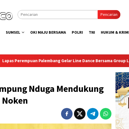
Pencarian
SUMSEL
OKI MAJU BERSAMA
POLRI
TNI
HUKUM & KRIM
lembang Gelar Line Dance Bersama Group LD Top 100
Is
ampung Nduga Mendukung
s Noken