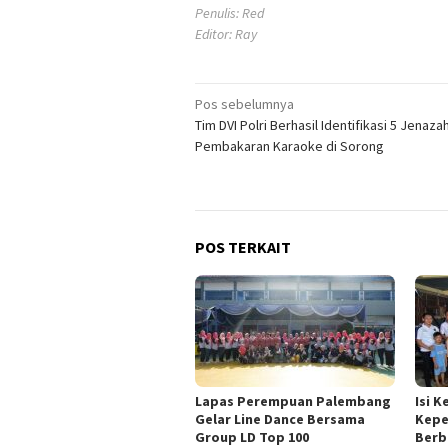
Penulis: Red
Editor: Ray
Navigasi
Pos sebelumnya
Tim DVI Polri Berhasil Identifikasi 5 Jenaz
pos
Pembakaran Karaoke di Sorong
POS TERKAIT
Lapas Perempuan Palembang
Isi 
Gelar Line Dance Bersama
Kepe
Group LD Top 100
Berb