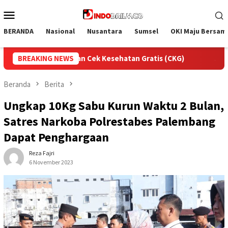
Loncat
Menu
ke
Mobile
konten
BERANDA
Nasional
Nusantara
Sumsel
OKI Maju Bersam
KG)
BREAKING NEWS
Semarak HUT RI, Lapas Sekayu Gelar Aksi Bersih Ke
Beranda
Berita
Ungkap 10Kg Sabu Kurun Waktu 2 Bulan,
Satres Narkoba Polrestabes Palembang
Dapat Penghargaan
Reza Fajri
6 November 2023