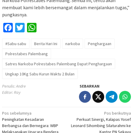
Narkoba Polrestabes Palembang. Semua ini, tentu akan
membuat kami lebih bersemangat dalam menjalankan tugas,”
pungkasnya.
Facebook
Twitter
WhatsApp
#Sabu-sabu
Berita Hari Ini
narkoba
Penghargaan
Polrestabes Palembang
Satres Narkoba Polrestabes Palembang Dapat Penghargaan
Ungkap 10Kg Sabu Kurun Waktu 2 Bulan
Penulis: Andre
SEBARKAN
Editor: Ray
Navigasi
Pos sebelumnya
Pos berikutnya
Peningkatan Kesadaran
Perkuat Sinergi, Kalapas Yosef
pos
Berbangsa dan Bernegara: WBP
Leonard Sihombing Silaturahmi ke
Melaksanakan Upacara Bendera
Kantor PN Sekayu