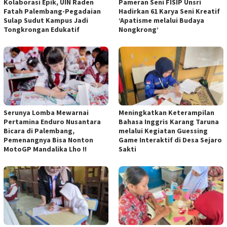
Kolaborasi Epik, UIN Raden
Pameran Seni FISIP Unsri
Fatah Palembang-Pegadaian
Hadirkan 61 Karya Seni Kreatif
Sulap Sudut Kampus Jadi
‘Apatisme melalui Budaya
Tongkrongan Edukatif
Nongkrong’
Serunya Lomba Mewarnai
Meningkatkan Keterampilan
Pertamina Enduro Nusantara
Bahasa Inggris Karang Taruna
Bicara di Palembang,
melalui Kegiatan Guessing
Pemenangnya Bisa Nonton
Game Interaktif di Desa Sejaro
MotoGP Mandalika Lho !!
Sakti