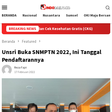
Loncat
Menu
ke
Mobile
konten
BERANDA
Nasional
Nusantara
Sumsel
OKI Maju Bersam
CKG)
BREAKING NEWS
Semarak HUT RI, Lapas Sekayu Gelar Aksi Bersih K
Beranda
Featured
Unsri Buka SNMPTN 2022, Ini Tanggal
Pendaftarannya
Reza Fajri
17 Februari 2022