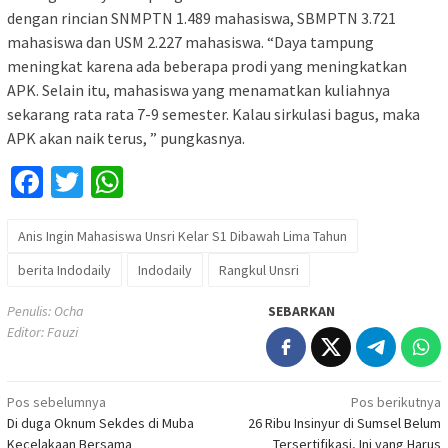
dengan rincian SNMPTN 1.489 mahasiswa, SBMPTN 3.721
mahasiswa dan USM 2.227 mahasiswa. “Daya tampung
meningkat karena ada beberapa prodi yang meningkatkan
APK. Selain itu, mahasiswa yang menamatkan kuliahnya
sekarang rata rata 7-9 semester. Kalau sirkulasi bagus, maka
APK akan naik terus, ” pungkasnya.
Facebook
Twitter
WhatsApp
Anis Ingin Mahasiswa Unsri Kelar S1 Dibawah Lima Tahun
berita Indodaily
Indodaily
Rangkul Unsri
Penulis: Ocha
SEBARKAN
Editor: Fauzi
Navigasi
Pos sebelumnya
Pos berikutnya
Di duga Oknum Sekdes di Muba
26 Ribu Insinyur di Sumsel Belum
pos
Kecelakaan Bersama
Tersertifikasi, Ini yang Harus