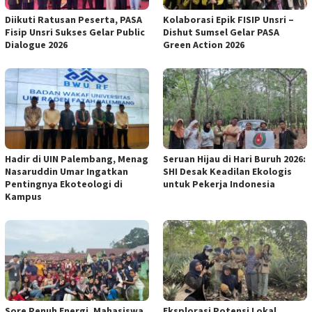
Diikuti Ratusan Peserta, PASA
Kolaborasi Epik FISIP Unsri –
Fisip Unsri Sukses Gelar Public
Dishut Sumsel Gelar PASA
Dialogue 2026
Green Action 2026
Hadir di UIN Palembang, Menag
Seruan Hijau di Hari Buruh 2026:
Nasaruddin Umar Ingatkan
SHI Desak Keadilan Ekologis
Pentingnya Ekoteologi di
untuk Pekerja Indonesia
Kampus
Sore Penuh Energi, Mahasiswa
Eksplorasi Potensi Lokal,