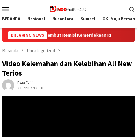
Loncat
Menu
ke
Mobile
konten
BERANDA
Nasional
Nusantara
Sumsel
OKI Maju Bersam
I
BREAKING NEWS
Menatap Masa Depan di Bumi Siak Sri Indrapura: Peny
Beranda
Uncategorized
Video Kelemahan dan Kelebihan All New
Terios
Reza Fajri
20 Februari 2018