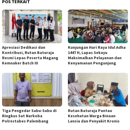
POS TERKAIT
Apresiasi Dedikasi dan
Kunjungan Hari Raya Idul Adha
Kontribusi, Rutan Baturaja
1447 H, Lapas Sekayu
Resmi Lepas Peserta Magang
Maksimalkan Pelayanan dan
Kemnaker Batch III
Kenyamanan Pengunjung
Tiga Pengedar Sabu-Sabu di
Rutan Baturaja Pantau
Ringkus Sat Narkoba
Kesehatan Warga Binaan
Polrestabes Palembang
Lansia dan Penyakit Kronis