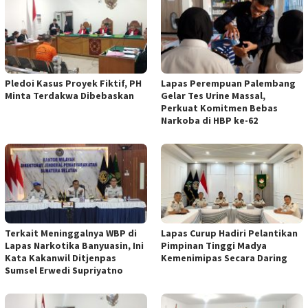
Pledoi Kasus Proyek Fiktif, PH
Lapas Perempuan Palembang
Minta Terdakwa Dibebaskan
Gelar Tes Urine Massal,
Perkuat Komitmen Bebas
Narkoba di HBP ke-62
Terkait Meninggalnya WBP di
Lapas Curup Hadiri Pelantikan
Lapas Narkotika Banyuasin, Ini
Pimpinan Tinggi Madya
Kata Kakanwil Ditjenpas
Kemenimipas Secara Daring
Sumsel Erwedi Supriyatno