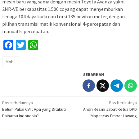
mesin baru yang sama dengan mesin Toyota Avanza yakni,
2NR-VE berkapasitas 1.500 cc yang dapat menyemburkan
tenaga 104 daya kuda dan torsi 135 newton meter, dengan
pilihan transmisi matik konvensional 4-percepatan dan
manual 5-percepatan.
Facebook
Twitter
WhatsApp
Mobil
SEBARKAN
Navigasi
Pos sebelumnya
Pos berikutnya
Belum Pakai CVT, Apa yang Ditakuti
Andri Resmi Jabat Ketua DPD
pos
Daihatsu Indonesia?
Mapancas Empat Lawang