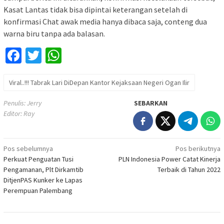
Kasat Lantas tidak bisa dipintai keterangan setelah di
konfirmasi Chat awak media hanya dibaca saja, conteng dua
warna biru tanpa ada balasan.
Facebook
Twitter
WhatsApp
Viral..!!! Tabrak Lari DiDepan Kantor Kejaksaan Negeri Ogan Ilir
Penulis: Jerry
SEBARKAN
Editor: Ray
Navigasi
Pos sebelumnya
Pos berikutnya
Perkuat Penguatan Tusi
PLN Indonesia Power Catat Kinerja
pos
Pengamanan, Plt Dirkamtib
Terbaik di Tahun 2022
DitjenPAS Kunker ke Lapas
Perempuan Palembang