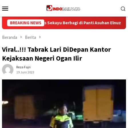
Loncat
Menu
ke
Mobile
konten
i Panti Asuhan Elnuza
BREAKING NEWS
Lapas Sekayu Gelar Donor Darah P
Beranda
Berita
Viral..!!! Tabrak Lari DiDepan Kantor
Kejaksaan Negeri Ogan Ilir
Reza Fajri
19 Juni 2023