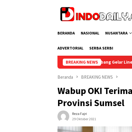
Loncat
ke
konten
BERANDA
NASIONAL
NUSANTARA
ADVERTORIAL
SERBA SERBI
Lapas Perempuan Palembang Gelar Line Dance Bersama Group LD 
BREAKING NEWS
Beranda
BREAKING NEWS
Wabup OKI Terima
Provinsi Sumsel
Reza Fajri
29 Oktober 2021