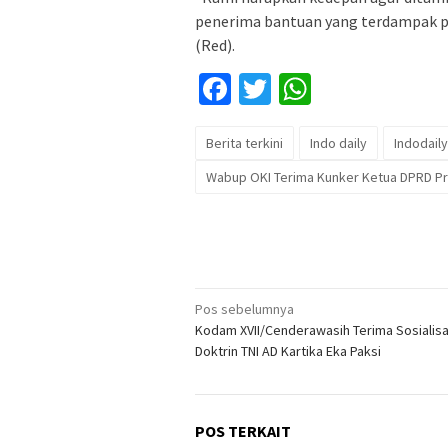
penerima bantuan yang terdampak pa
(Red).
Facebook
Twitter
WhatsApp
Berita terkini
Indo daily
Indodaily
Wabup OKI Terima Kunker Ketua DPRD Pr
Navigasi
Pos sebelumnya
Kodam XVII/Cenderawasih Terima Sosialisa
pos
Doktrin TNI AD Kartika Eka Paksi
POS TERKAIT