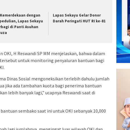
i Kemerdekaan dengan
Lapas Sekayu Gelar Donor
pedulian, Lapas Sekayu
Darah Peringati HUT RI ke-81
rbagi di Panti Asuhan
nuza
en OKI, H Reswandi SP MM menjelaskan, bahwa dalam
tersebut untuk monitoring penyaluran bantuan bagi
KI.
ma Dinas Sosial mengoneksikan terlebih dahulu jumlah
ua jika ada tambahan kuota bagi penerima bantuan
an lebih banyak lagi,” ucapnya Reswandi saat di
bantuan sembako saat ini untuk OKI sebanyak 10,000
ah lagi jumlahnya, mengingat luas wilayah OKI dan