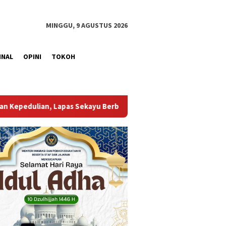
MINGGU, 9 AGUSTUS 2026
INAL
OPINI
TOKOH
u Berbagi di Panti Asuhan Elnuza
Lapas Sekayu Gelar Do