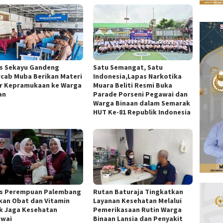
s Sekayu Gandeng
Satu Semangat, Satu
cab Muba Berikan Materi
Indonesia,Lapas Narkotika
r Kepramukaan ke Warga
Muara Beliti Resmi Buka
an
Parade Porseni Pegawai dan
Warga Binaan dalam Semarak
HUT Ke-81 Republik Indonesia
s Perempuan Palembang
Rutan Baturaja Tingkatkan
kan Obat dan Vitamin
Layanan Kesehatan Melalui
k Jaga Kesehatan
Pemerikasaan Rutin Warga
wai
Binaan Lansia dan Penyakit