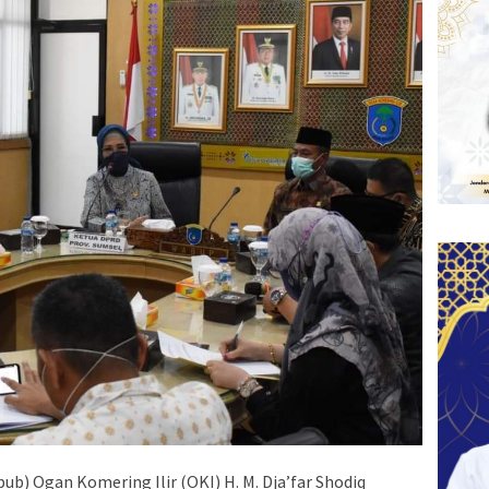
ub) Ogan Komering Ilir (OKI) H. M. Dja’far Shodiq