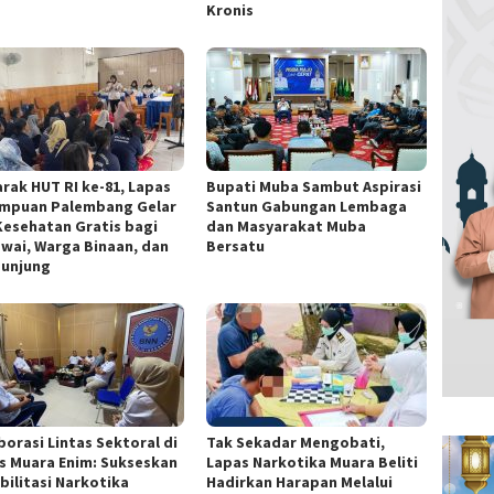
Kronis
rak HUT RI ke-81, Lapas
Bupati Muba Sambut Aspirasi
mpuan Palembang Gelar
Santun Gabungan Lembaga
Kesehatan Gratis bagi
dan Masyarakat Muba
wai, Warga Binaan, dan
Bersatu
unjung
borasi Lintas Sektoral di
Tak Sekadar Mengobati,
s Muara Enim: Sukseskan
Lapas Narkotika Muara Beliti
bilitasi Narkotika
Hadirkan Harapan Melalui