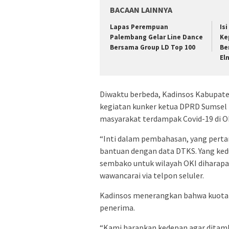
BACAAN LAINNYA
Lapas Perempuan
Is
Palembang Gelar Line Dance
Ke
Bersama Group LD Top 100
Be
El
Diwaktu berbeda, Kadinsos Kabupat
kegiatan kunker ketua DPRD Sumsel 
masyarakat terdampak Covid-19 di O
“Inti dalam pembahasan, yang perta
bantuan dengan data DTKS. Yang ked
sembako untuk wilayah OKI diharapak
wawancarai via telpon seluler.
Kadinsos menerangkan bahwa kuota 
penerima.
“Kami harapkan kedepan agar ditamb