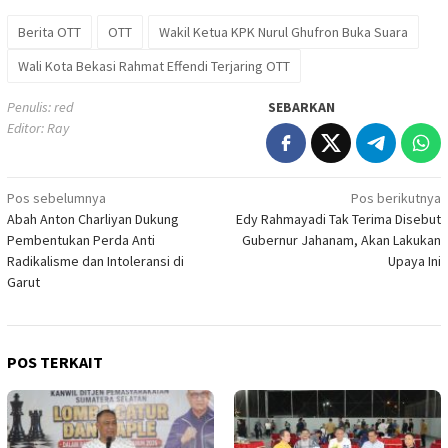
Berita OTT
OTT
Wakil Ketua KPK Nurul Ghufron Buka Suara
Wali Kota Bekasi Rahmat Effendi Terjaring OTT
Penulis: red
SEBARKAN
Editor: Ray
Navigasi
Pos sebelumnya
Pos berikutnya
Abah Anton Charliyan Dukung
Edy Rahmayadi Tak Terima Disebut
pos
Pembentukan Perda Anti
Gubernur Jahanam, Akan Lakukan
Radikalisme dan Intoleransi di
Upaya Ini
Garut
POS TERKAIT