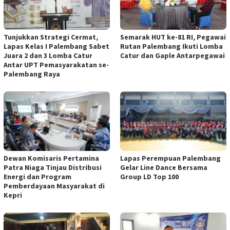
Tunjukkan Strategi Cermat,
Semarak HUT ke-81 RI, Pegawai
Lapas Kelas I Palembang Sabet
Rutan Palembang Ikuti Lomba
Juara 2 dan 3 Lomba Catur
Catur dan Gaple Antarpegawai
Antar UPT Pemasyarakatan se-
Palembang Raya
Dewan Komisaris Pertamina
Lapas Perempuan Palembang
Patra Niaga Tinjau Distribusi
Gelar Line Dance Bersama
Energi dan Program
Group LD Top 100
Pemberdayaan Masyarakat di
Kepri