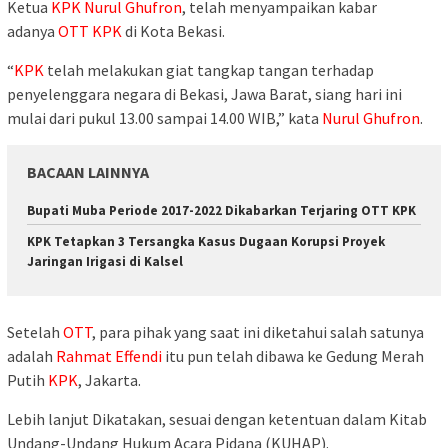
Ketua
KPK
Nurul Ghufron
, telah menyampaikan kabar
adanya
OTT
KPK
di Kota Bekasi.
“
KPK
telah melakukan giat tangkap tangan terhadap
penyelenggara negara di Bekasi, Jawa Barat, siang hari ini
mulai dari pukul 13.00 sampai 14.00 WIB,” kata
Nurul Ghufron
.
BACAAN LAINNYA
Bupati Muba Periode 2017-2022 Dikabarkan Terjaring OTT KPK
KPK Tetapkan 3 Tersangka Kasus Dugaan Korupsi Proyek
Jaringan Irigasi di Kalsel
Setelah
OTT
, para pihak yang saat ini diketahui salah satunya
adalah
Rahmat Effendi
itu pun telah dibawa ke Gedung Merah
Putih
KPK
, Jakarta.
Lebih lanjut Dikatakan, sesuai dengan ketentuan dalam Kitab
Undang-Undang Hukum Acara Pidana (KUHAP).