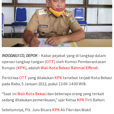
INDODAILY.CO, DEPOK
– Kabar pejabat yang di tangkap dalam
operasi tangkap tangan (
OTT
) oleh Komisi Pemberantasan
Korupsi (
KPK
), adalah
Wali Kota Bekasi
Rahmat Effendi
.
Peristiwa
OTT
yang dilakukan
KPK
tersebut terjadi Kota Bekasi
pada Rabu, 5 Januari 2022, pukul 13.00-14.00 WIB.
“Saat ini
Wali Kota Bekasi
dan beberapa orang yang terkait
sedang dilakukan pemeriksaan,” ujar Ketua
KPK
Firli Bahuri.
Sebelumnya, Plt. Juru Bicara
KPK
Ali Fikri dan Wakil