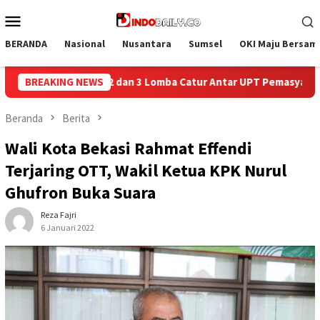
Loncat
Menu
ke
Mobile
konten
BERANDA
Nasional
Nusantara
Sumsel
OKI Maju Bersam
r Antar UPT Pemasyarakatan se-Palembang Raya
BREAKING NEWS
Semarak H
Beranda
Berita
Wali Kota Bekasi Rahmat Effendi
Terjaring OTT, Wakil Ketua KPK Nurul
Ghufron Buka Suara
Reza Fajri
6 Januari 2022