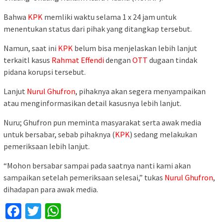
Bahwa
KPK
memliki waktu selama 1 x 24 jam untuk
menentukan status dari pihak yang ditangkap tersebut.
Namun, saat ini
KPK
belum bisa menjelaskan lebih lanjut
terkaitl kasus
Rahmat Effendi
dengan
OTT
dugaan tindak
pidana korupsi tersebut.
Lanjut
Nurul Ghufron
, pihaknya akan segera menyampaikan
atau menginformasikan detail kasusnya lebih lanjut.
Nuru; Ghufron pun meminta masyarakat serta awak media
untuk bersabar, sebab pihaknya (
KPK
) sedang melakukan
pemeriksaan lebih lanjut.
“Mohon bersabar sampai pada saatnya nanti kami akan
sampaikan setelah pemeriksaan selesai,” tukas
Nurul Ghufron
,
dihadapan para awak media.
Facebook
Twitter
WhatsApp