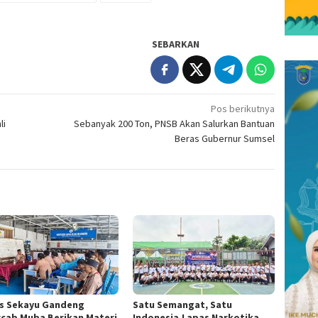
SEBARKAN
Pos berikutnya
li
Sebanyak 200 Ton, PNSB Akan Salurkan Bantuan
Beras Gubernur Sumsel
s Sekayu Gandeng
Satu Semangat, Satu
cab Muba Berikan Materi
Indonesia,Lapas Narkotika