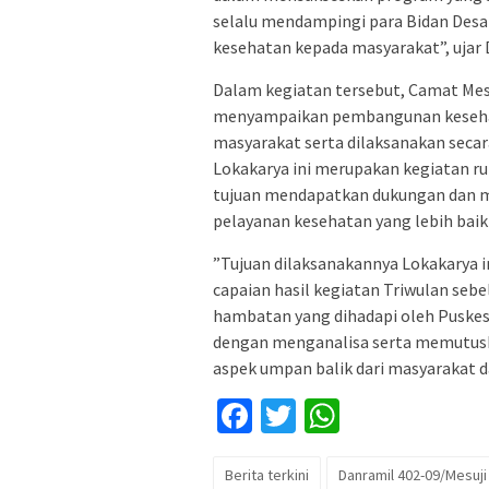
selalu mendampingi para Bidan Des
kesehatan kepada masyarakat”, ujar 
Dalam kegiatan tersebut, Camat Mesuj
menyampaikan pembangunan kesehatan
masyarakat serta dilaksanakan secar
Lokakarya ini merupakan kegiatan r
tujuan mendapatkan dukungan dan m
pelayanan kesehatan yang lebih bai
”Tujuan dilaksanakannya Lokakarya 
capaian hasil kegiatan Triwulan s
hambatan yang dihadapi oleh Puske
dengan menganalisa serta memutus
aspek umpan balik dari masyarakat d
Facebook
Twitter
WhatsApp
Berita terkini
Danramil 402-09/Mesuji 