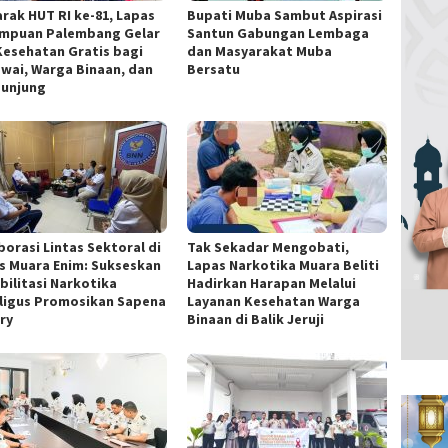
rak HUT RI ke-81, Lapas
Bupati Muba Sambut Aspirasi
mpuan Palembang Gelar
Santun Gabungan Lembaga
Kesehatan Gratis bagi
dan Masyarakat Muba
wai, Warga Binaan, dan
Bersatu
unjung
borasi Lintas Sektoral di
Tak Sekadar Mengobati,
s Muara Enim: Sukseskan
Lapas Narkotika Muara Beliti
bilitasi Narkotika
Hadirkan Harapan Melalui
ligus Promosikan Sapena
Layanan Kesehatan Warga
ry
Binaan di Balik Jeruji