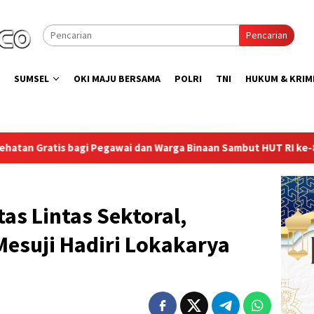
Pencarian
SUMSEL
OKI MAJU BERSAMA
POLRI
TNI
HUKUM & KRIM
 Warga Binaan Sambut HUT RI ke-81
Lapas Sekayu Ganden
as Lintas Sektoral,
Mesuji Hadiri Lokakarya