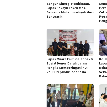
Bangun Sinergi Pembinaan,
Sema
Lapas Sekayu Teken MoA
Pere
Bersama Muhammadiyah Musi
Cek 
Banyuasin
Pega
Peng
Lapas Muara Enim Gelar Bakti
Kola
Sosial Donor Darah dalam
Lapa
Rangka Memperingati HUT
Reha
ke-81 Republik Indonesia
Seka
Bake