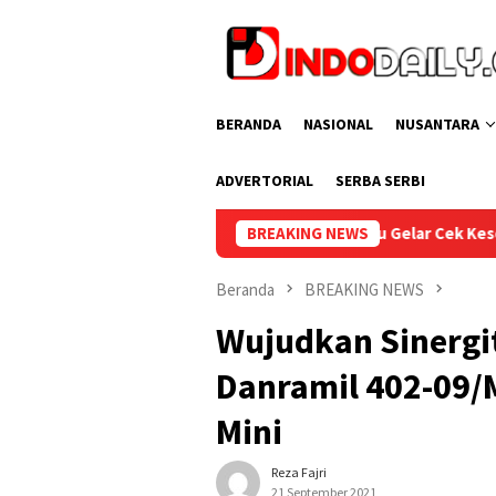
Loncat
ke
konten
BERANDA
NASIONAL
NUSANTARA
ADVERTORIAL
SERBA SERBI
Lapas Sekayu Gelar Cek Kesehatan Gratis bagi Pegawai dan
BREAKING NEWS
Beranda
BREAKING NEWS
Wujudkan Sinergit
Danramil 402-09/
Mini
Reza Fajri
21 September 2021