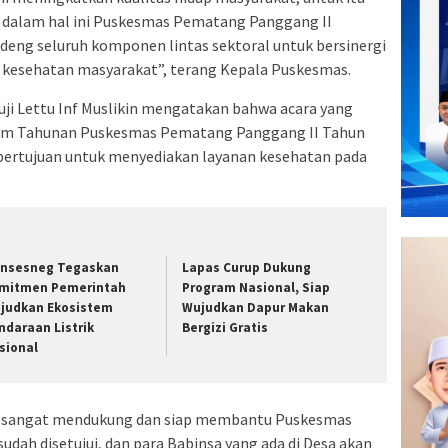
 dalam hal ini Puskesmas Pematang Panggang II
ng seluruh komponen lintas sektoral untuk bersinergi
esehatan masyarakat”, terang Kepala Puskesmas.
ji Lettu Inf Muslikin mengatakan bahwa acara yang
ram Tahunan Puskesmas Pematang Panggang II Tahun
i bertujuan untuk menyediakan layanan kesehatan pada
nsesneg Tegaskan
Lapas Curup Dukung
mitmen Pemerintah
Program Nasional, Siap
judkan Ekosistem
Wujudkan Dapur Makan
ndaraan Listrik
Bergizi Gratis
sional
uji sangat mendukung dan siap membantu Puskesmas
ah disetujui, dan para Babinsa yang ada di Desa akan