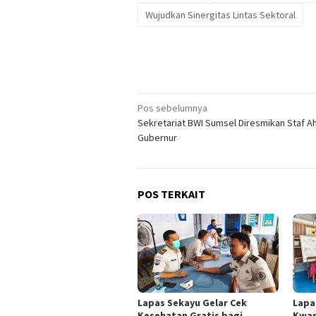
Wujudkan Sinergitas Lintas Sektoral
Navigasi
Pos sebelumnya
Sekretariat BWI Sumsel Diresmikan Staf Ah
pos
Gubernur
POS TERKAIT
Lapas Sekayu Gelar Cek
Lapa
Kesehatan Gratis bagi
Kwar