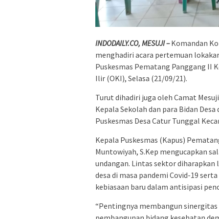
INDODAILY.CO, MESUJI –
Komandan Kora
menghadiri acara pertemuan lokakar
Puskesmas Pematang Panggang II K
Ilir (OKI), Selasa (21/09/21).
Turut dihadiri juga oleh Camat Mesuj
Kepala Sekolah dan para Bidan Desa 
Puskesmas Desa Catur Tunggal Keca
Kepala Puskesmas (Kapus) Pematang
Muntowiyah, S.Kep mengucapkan sala
undangan. Lintas sektor diharapkan
desa di masa pandemi Covid-19 sert
kebiasaan baru dalam antisipasi pen
“Pentingnya membangun sinergitas 
pembangunan bidang kesehatan demi