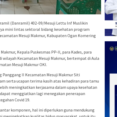
mil (Danramil) 402-09/Mesuji Lettu Inf Muslikin
ya mini lintas sektoral bidang kesehatan program
ecamatan Mesuji Makmur, Kabupaten Ogan Komering
i Makmur, Kepala Puskesmas PP-II, para Kades, para
di wilayah Kecamatan Mesuji Makmur, bertempat di Aula
matan Mesuji Makmur OKI.
 Panggang II Kecamatan Mesuji Makmur Siti
m serta ucapan terima kasih atas kehadiran para tamu
 lebih meningkatkan kerjasama dalam upaya kesehatan
a dapat menggiatkan lagi menegakan penerapan
cegahan Covid 19.
antar komponen, hal ini diperlukan guna mendukung
 meningkatkan kualitas hidup masyarakat, untuk itu