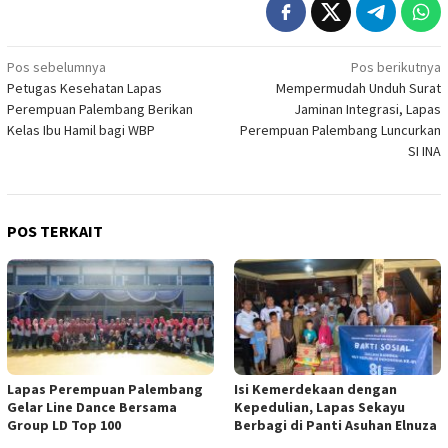
Navigasi
Pos sebelumnya
Pos berikutnya
Petugas Kesehatan Lapas
Mempermudah Unduh Surat
pos
Perempuan Palembang Berikan
Jaminan Integrasi, Lapas
Kelas Ibu Hamil bagi WBP
Perempuan Palembang Luncurkan
SI INA
POS TERKAIT
Lapas Perempuan Palembang
Isi Kemerdekaan dengan
Gelar Line Dance Bersama
Kepedulian, Lapas Sekayu
Group LD Top 100
Berbagi di Panti Asuhan Elnuza