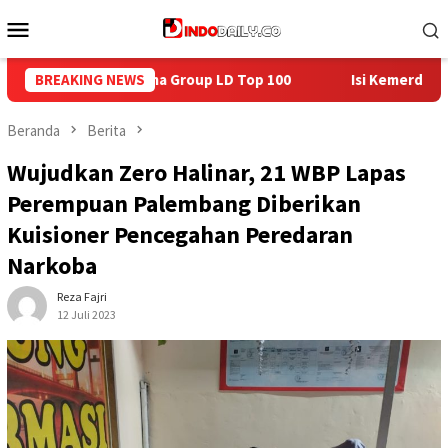
Loncat
Menu
ke
Mobile
konten
100
BREAKING NEWS
Isi Kemerdekaan dengan Kepedulian, Lapas Sekayu Be
Beranda
Berita
Wujudkan Zero Halinar, 21 WBP Lapas
Perempuan Palembang Diberikan
Kuisioner Pencegahan Peredaran
Narkoba
Reza Fajri
12 Juli 2023