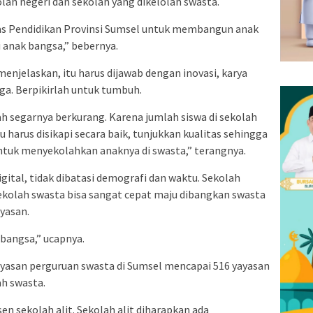
ah negeri dan sekolah yang dikelolah swasta.
as Pendidikan Provinsi Sumsel untuk membangun anak
 anak bangsa,” bebernya.
menjelaskan, itu harus dijawab dengan inovasi, karya
ga. Berpikirlah untuk tumbuh.
ah segarnya berkurang. Karena jumlah siswa di sekolah
u harus disikapi secara baik, tunjukkan kualitas sehingga
tuk menyekolahkan anaknya di swasta,” terangnya.
ital, tidak dibatasi demografi dan waktu. Sekolah
ekolah swasta bisa sangat cepat maju dibangkan swasta
ayasan.
 bangsa,” ucapnya.
asan perguruan swasta di Sumsel mencapai 516 yayasan
ah swasta.
sen sekolah alit. Sekolah alit diharapkan ada