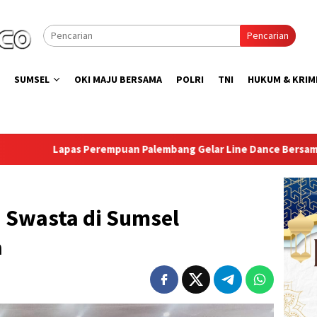
Pencarian
SUMSEL
OKI MAJU BERSAMA
POLRI
TNI
HUKUM & KRIM
uan Palembang Gelar Line Dance Bersama Group LD Top 100
 Swasta di Sumsel
a