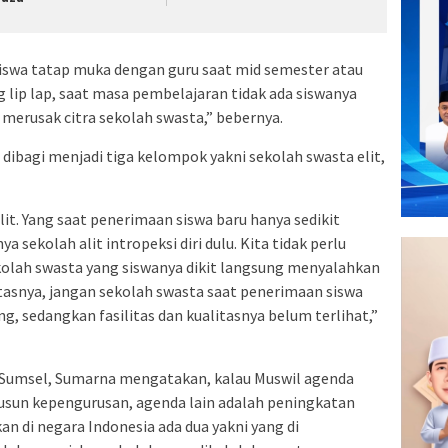
siswa tatap muka dengan guru saat mid semester atau
ng lip lap, saat masa pembelajaran tidak ada siswanya
u merusak citra sekolah swasta,” bebernya.
 dibagi menjadi tiga kelompok yakni sekolah swasta elit,
lit. Yang saat penerimaan siswa baru hanya sedikit
 sekolah alit intropeksi diri dulu. Kita tidak perlu
sekolah swasta yang siswanya dikit langsung menyalahkan
tasnya, jangan sekolah swasta saat penerimaan siswa
, sedangkan fasilitas dan kualitasnya belum terlihat,”
 Sumsel, Sumarna mengatakan, kalau Muswil agenda
sun kepengurusan, agenda lain adalah peningkatan
an di negara Indonesia ada dua yakni yang di