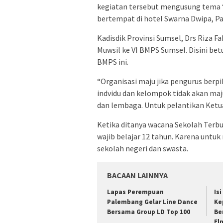
kegiatan tersebut mengusung tema 
bertempat di hotel Swarna Dwipa, P
Kadisdik Provinsi Sumsel, Drs Riza 
Muwsil ke VI BMPS Sumsel. Disini be
BMPS ini.
“Organisasi maju jika pengurus berpi
indvidu dan kelompok tidak akan maju
dan lembaga. Untuk pelantikan Ketua
Ketika ditanya wacana Sekolah Terbu
wajib belajar 12 tahun. Karena untuk
sekolah negeri dan swasta.
BACAAN LAINNYA
Lapas Perempuan
Is
Palembang Gelar Line Dance
Ke
Bersama Group LD Top 100
Be
El