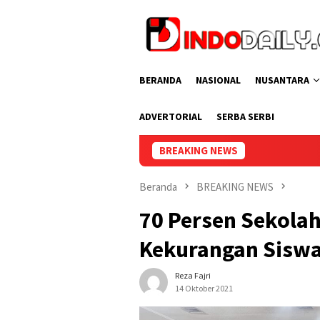
Loncat
ke
konten
BERANDA
NASIONAL
NUSANTARA
ADVERTORIAL
SERBA SERBI
BREAKING NEWS
Lapas Peremp
Beranda
BREAKING NEWS
70 Persen Sekolah
Kekurangan Sisw
Reza Fajri
14 Oktober 2021