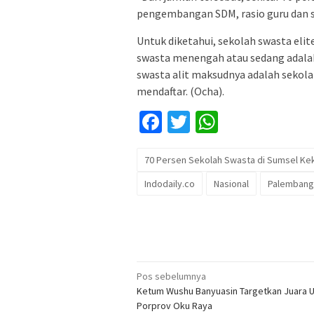
pengembangan SDM, rasio guru dan si
Untuk diketahui, sekolah swasta elit
swasta menengah atau sedang adala
swasta alit maksudnya adalah sekola
mendaftar. (Ocha).
Facebook
Twitter
WhatsApp
70 Persen Sekolah Swasta di Sumsel Ke
Indodaily.co
Nasional
Palembang
Navigasi
Pos sebelumnya
Ketum Wushu Banyuasin Targetkan Juara 
pos
Porprov Oku Raya