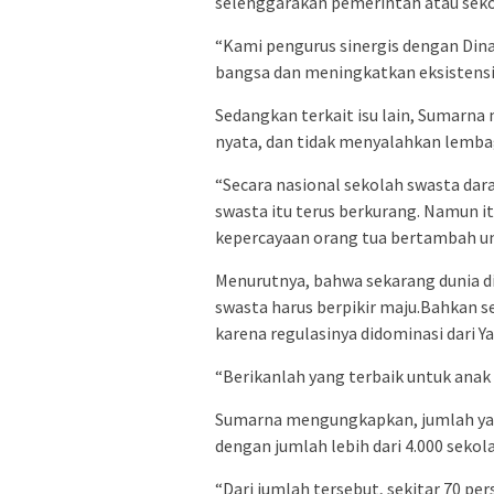
selenggarakan pemerintah atau sekol
“Kami pengurus sinergis dengan Din
bangsa dan meningkatkan eksistensi
Sedangkan terkait isu lain, Sumarna 
nyata, dan tidak menyalahkan lemba
“Secara nasional sekolah swasta dar
swasta itu terus berkurang. Namun it
kepercayaan orang tua bertambah un
Menurutnya, bahwa sekarang dunia dig
swasta harus berpikir maju.Bahkan s
karena regulasinya didominasi dari Y
“Berikanlah yang terbaik untuk anak
Sumarna mengungkapkan, jumlah yay
dengan jumlah lebih dari 4.000 sekol
“Dari jumlah tersebut, sekitar 70 per