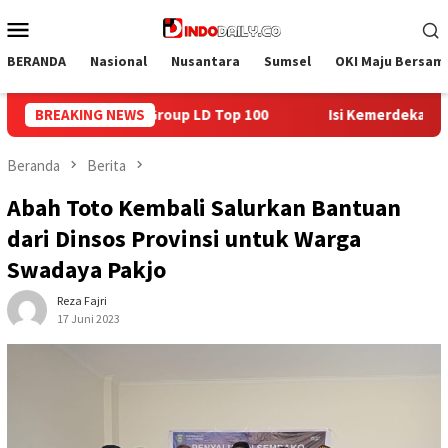
Loncat
Menu
ke
Mobile
konten
BERANDA
Nasional
Nusantara
Sumsel
OKI Maju Bersam
0
BREAKING NEWS
Isi Kemerdekaan dengan Kepedulian, Lapas Sekayu Berba
Beranda
Berita
Abah Toto Kembali Salurkan Bantuan
dari Dinsos Provinsi untuk Warga
Swadaya Pakjo
Reza Fajri
17 Juni 2023