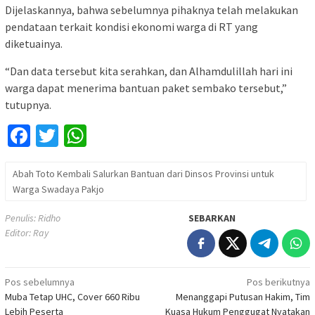
Dijelaskannya, bahwa sebelumnya pihaknya telah melakukan
pendataan terkait kondisi ekonomi warga di RT yang
diketuainya.
“Dan data tersebut kita serahkan, dan Alhamdulillah hari ini
warga dapat menerima bantuan paket sembako tersebut,”
tutupnya.
Facebook
Twitter
WhatsApp
Abah Toto Kembali Salurkan Bantuan dari Dinsos Provinsi untuk
Warga Swadaya Pakjo
Penulis: Ridho
SEBARKAN
Editor: Ray
Navigasi
Pos sebelumnya
Pos berikutnya
Muba Tetap UHC, Cover 660 Ribu
Menanggapi Putusan Hakim, Tim
pos
Lebih Peserta
Kuasa Hukum Penggugat Nyatakan