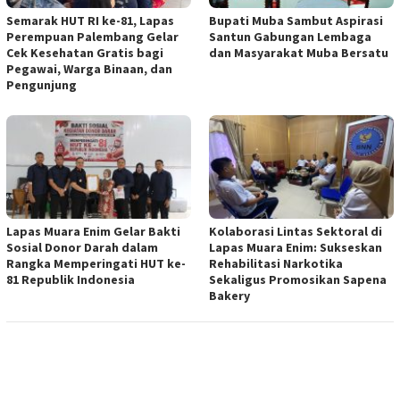
Semarak HUT RI ke-81, Lapas
Bupati Muba Sambut Aspirasi
Perempuan Palembang Gelar
Santun Gabungan Lembaga
Cek Kesehatan Gratis bagi
dan Masyarakat Muba Bersatu
Pegawai, Warga Binaan, dan
Pengunjung
Lapas Muara Enim Gelar Bakti
Kolaborasi Lintas Sektoral di
Sosial Donor Darah dalam
Lapas Muara Enim: Sukseskan
Rangka Memperingati HUT ke-
Rehabilitasi Narkotika
81 Republik Indonesia
Sekaligus Promosikan Sapena
Bakery