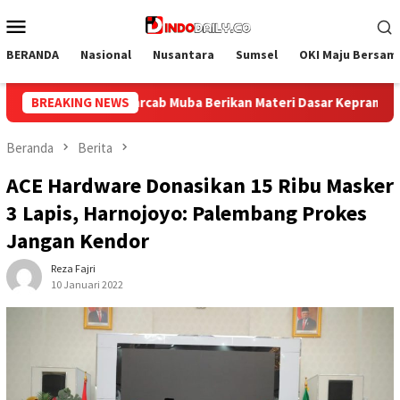
Loncat
Menu
ke
Mobile
konten
BERANDA
Nasional
Nusantara
Sumsel
OKI Maju Bersam
 Muba Berikan Materi Dasar Kepramukaan ke Warga Binaan
BREAKING NEWS
Beranda
Berita
ACE Hardware Donasikan 15 Ribu Masker
3 Lapis, Harnojoyo: Palembang Prokes
Jangan Kendor
Reza Fajri
10 Januari 2022