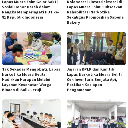
Lapas Muara Enim Gelar Bakti
Kolaborasi Lintas Sektoral di
Sosial Donor Darah dalam
Lapas Muara Enim: Sukseskan
Rangka Memperingati HUT ke-
Rehabilitasi Narkotika
81 Republik Indonesia
Sekaligus Promosikan Sapena
Bakery
Tak Sekadar Mengobati, Lapas
Jajaran KPLP dan Kamtib
Narkotika Muara Beliti
Lapas Narkotika Muara Beliti
Hadirkan Harapan Melalui
Cek Inventaris Senjata Api,
Layanan Kesehatan Warga
Pastikan Kesiapan
Binaan di Balik Jeruji
Pengamanan