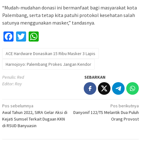
“Mudah-mudahan donasi ini bermanfaat bagi masyarakat kota
Palembang, serta tetap kita patuhi protokol kesehatan salah
satunya menggunakan masker,” tandasnya.
Facebook
Twitter
WhatsApp
ACE Hardware Donasikan 15 Ribu Masker 3 Lapis
Harnojoyo: Palembang Prokes Jangan Kendor
Penulis: Red
SEBARKAN
Editor: Ray
Navigasi
Pos sebelumnya
Pos berikutnya
Awal Tahun 2022, SIRA Gelar Aksi di
Danyonif 122/TS Melantik Dua Puluh
pos
Kejati Sumsel Terkait Dugaan KKN
Orang Provost
di RSUD Banyuasin