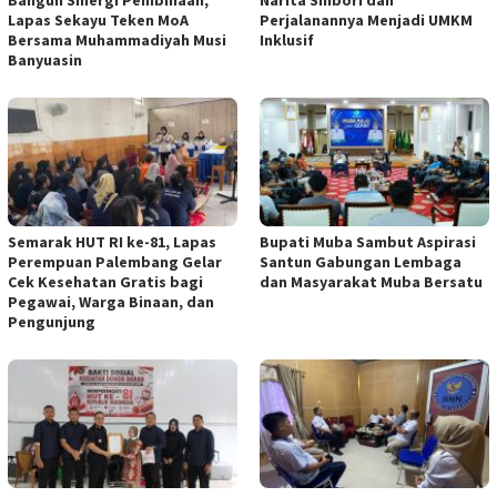
Bangun Sinergi Pembinaan,
Narita Shibori dan
Lapas Sekayu Teken MoA
Perjalanannya Menjadi UMKM
Bersama Muhammadiyah Musi
Inklusif
Banyuasin
Semarak HUT RI ke-81, Lapas
Bupati Muba Sambut Aspirasi
Perempuan Palembang Gelar
Santun Gabungan Lembaga
Cek Kesehatan Gratis bagi
dan Masyarakat Muba Bersatu
Pegawai, Warga Binaan, dan
Pengunjung