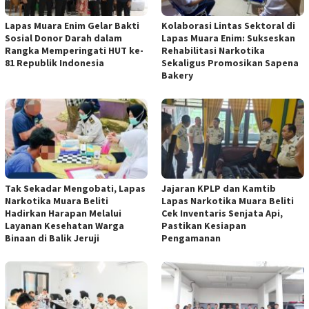
Lapas Muara Enim Gelar Bakti
Kolaborasi Lintas Sektoral di
Sosial Donor Darah dalam
Lapas Muara Enim: Sukseskan
Rangka Memperingati HUT ke-
Rehabilitasi Narkotika
81 Republik Indonesia
Sekaligus Promosikan Sapena
Bakery
Tak Sekadar Mengobati, Lapas
Jajaran KPLP dan Kamtib
Narkotika Muara Beliti
Lapas Narkotika Muara Beliti
Hadirkan Harapan Melalui
Cek Inventaris Senjata Api,
Layanan Kesehatan Warga
Pastikan Kesiapan
Binaan di Balik Jeruji
Pengamanan