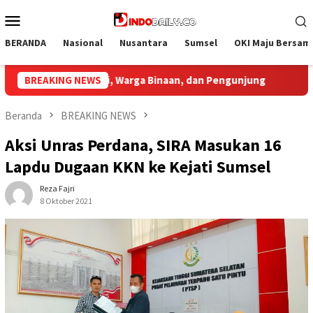
Loncat
Menu
ke
Mobile
konten
BERANDA
Nasional
Nusantara
Sumsel
OKI Maju Bersam
jung
BREAKING NEWS
Bupati Muba Sambut Aspirasi Santun Gabungan Lem
Beranda
BREAKING NEWS
Aksi Unras Perdana, SIRA Masukan 16
Lapdu Dugaan KKN ke Kejati Sumsel
Reza Fajri
8 Oktober 2021