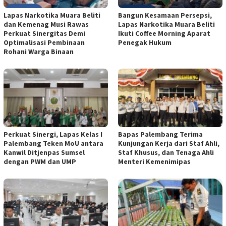
Lapas Narkotika Muara Beliti
Bangun Kesamaan Persepsi,
dan Kemenag Musi Rawas
Lapas Narkotika Muara Beliti
Perkuat Sinergitas Demi
Ikuti Coffee Morning Aparat
Optimalisasi Pembinaan
Penegak Hukum
Rohani Warga Binaan
Perkuat Sinergi, Lapas Kelas I
Bapas Palembang Terima
Palembang Teken MoU antara
Kunjungan Kerja dari Staf Ahli,
Kanwil Ditjenpas Sumsel
Staf Khusus, dan Tenaga Ahli
dengan PWM dan UMP
Menteri Kemenimipas