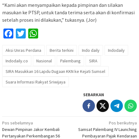
“Kami akan menyampaikan kepada pimpinan dan silakan
masukan ke PTSP, untuk tanda terima serta akan di konfirmasi
setelah proses ini dilakukan,” tukasnya. (Jor)
Facebook
Twitter
WhatsApp
Aksi Unras Perdana
Berita terkini
Indo daily
Indodaily
Indodaily.co
Nasional
Palembang
SIRA
SIRA Masukkan 16 Lapdu Dugaan KKN ke Kejati Sumsel
Suara Informasi Rakyat Sriwijaya
SEBARKAN
Navigasi
Pos sebelumnya
Pos berikutnya
Dewan Pimpinan Jakor Kembali
Samsat Palembang IV Launching
pos
Pertanyakan Perkembangan 56
Pembayaran Pajak Kendaraan