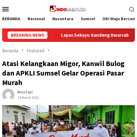
Loncat
Menu
ke
Mobile
konten
BERANDA
Nasional
Nusantara
Sumsel
OKI Maju Bersam
 Sekayu Gandeng Kwarcab Muba Berikan Materi Dasar Kepramuka
BREAKING NEWS
Beranda
Featured
Atasi Kelangkaan Migor, Kanwil Bulog
dan APKLI Sumsel Gelar Operasi Pasar
Murah
Reza Fajri
14 Maret 2022