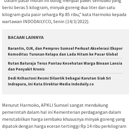
“Dalam pasar murah ini bulog menjual paket sembako yang
berisi beras 5 kilogram, minyak goreng dua liter dan satu
kilogram gula pasir seharga Rp 85 ribu,” kata Harmoko kepada
wartawan INDODAILY.CO, Senin (14/3/2022).
BACAAN LAINNYA
Barantin, OJK, dan Pemprov Sumsel Perkuat Akselerasi Ekspor
Komoditas Turunan Kelapa dan Lada Hitam ke Pasar Global
Rutan Baturaja Terus Pantau Kesehatan Warga Binaan Lansia
dan Penyakit Kronis
Dedi Krihastoni Resmi Dilantik Sebagai Karutan Siak Sri
Indrapura, Ini Kata Direktur Media Indodaily.co
Menurut Harmoko, APKLI Sumsel sangat mendukung
pemerintah dalam hal ini Kementerian perdagangan dalam
menstabilkan harga sembako khususnya minyak goreng yang
dipatok dengan harga eceran tertinggi Rp 14 ribu perkilogram