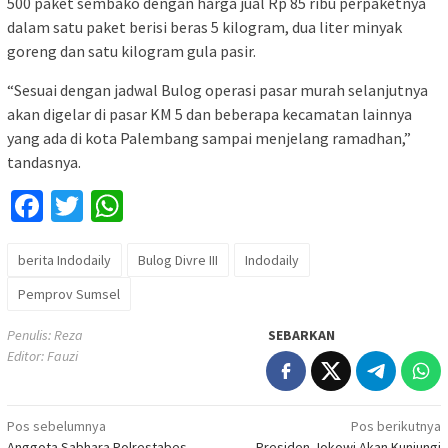
500 paket sembako dengan harga jual Rp 85 ribu perpaketnya
dalam satu paket berisi beras 5 kilogram, dua liter minyak
goreng dan satu kilogram gula pasir.
“Sesuai dengan jadwal Bulog operasi pasar murah selanjutnya
akan digelar di pasar KM 5 dan beberapa kecamatan lainnya
yang ada di kota Palembang sampai menjelang ramadhan,”
tandasnya.
Facebook
Twitter
WhatsApp
berita Indodaily
Bulog Divre III
Indodaily
Pemprov Sumsel
Penulis: Reza
SEBARKAN
Editor: Fauzi
Navigasi
Pos sebelumnya
Pos berikutnya
Anggota Sabhara Polrestabes
Presiden Jokowi Akan Kunjungi