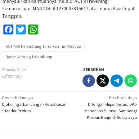
menyalurkan bantuannya melalui ACT di rekening
kemanusiaan, MANDIRI # 1270007816612 atas nama Aksi Cepat
Tanggap.
Facebook
Twitter
WhatsApp
ACT MRI Palembang Turunkan Tim Rescue
Banjir Kepung Palembang
Penulis: Ocha
SEBARKAN
Editor: Ray
Navigasi
Pos sebelumnya
Pos berikutnya
Djoko Ingatkan Jangan Kebablasan
Ditengah Hujan Deras, DPD
pos
Standar Prokes
Mapancas Sumsel Sambangi
Korban Banjir di Sekip Jaya