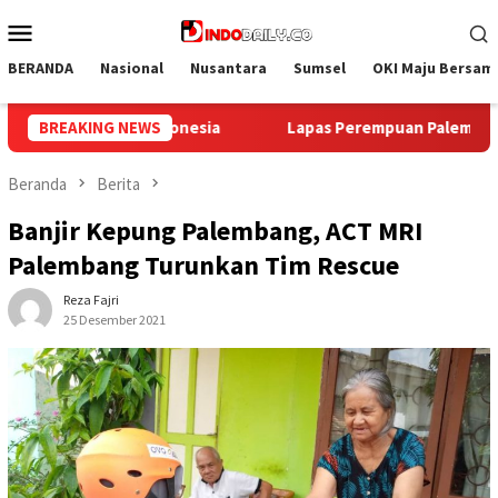
Loncat
Menu
ke
Mobile
konten
BERANDA
Nasional
Nusantara
Sumsel
OKI Maju Bersam
n Palembang Gelar Aksi Bersih Kemerdekaan, Kobarkan Semanga
BREAKING NEWS
Beranda
Berita
Banjir Kepung Palembang, ACT MRI
Palembang Turunkan Tim Rescue
Reza Fajri
25 Desember 2021