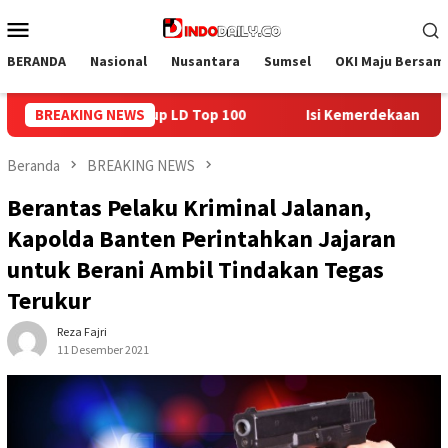
Loncat
Menu
ke
Mobile
konten
BERANDA
Nasional
Nusantara
Sumsel
OKI Maju Bersam
Isi Kemerdekaan dengan Kepedulian, Lapas Sekayu Berbagi d
BREAKING NEWS
Beranda
BREAKING NEWS
Berantas Pelaku Kriminal Jalanan,
Kapolda Banten Perintahkan Jajaran
untuk Berani Ambil Tindakan Tegas
Terukur
Reza Fajri
11 Desember 2021