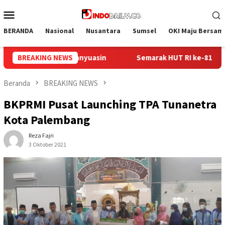
Loncat
Menu
ke
Mobile
konten
BERANDA
Nasional
Nusantara
Sumsel
OKI Maju Bersam
 RI ke-81, Lapas Perempuan Palembang Gelar Cek Kesehatan Gra
BREAKING NEWS
Beranda
BREAKING NEWS
BKPRMI Pusat Launching TPA Tunanetra
Kota Palembang
Reza Fajri
3 Oktober 2021