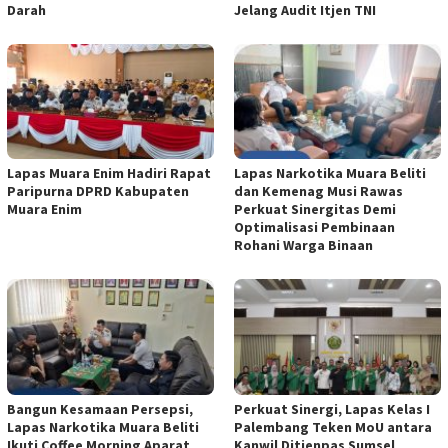
Darah
Jelang Audit Itjen TNI
Lapas Muara Enim Hadiri Rapat
Lapas Narkotika Muara Beliti
Paripurna DPRD Kabupaten
dan Kemenag Musi Rawas
Muara Enim
Perkuat Sinergitas Demi
Optimalisasi Pembinaan
Rohani Warga Binaan
Bangun Kesamaan Persepsi,
Perkuat Sinergi, Lapas Kelas I
Lapas Narkotika Muara Beliti
Palembang Teken MoU antara
Ikuti Coffee Morning Aparat
Kanwil Ditjenpas Sumsel