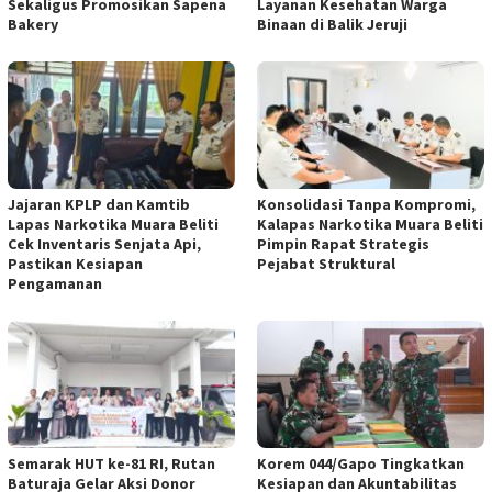
Sekaligus Promosikan Sapena
Layanan Kesehatan Warga
Bakery
Binaan di Balik Jeruji
Jajaran KPLP dan Kamtib
Konsolidasi Tanpa Kompromi,
Lapas Narkotika Muara Beliti
Kalapas Narkotika Muara Beliti
Cek Inventaris Senjata Api,
Pimpin Rapat Strategis
Pastikan Kesiapan
Pejabat Struktural
Pengamanan
Semarak HUT ke-81 RI, Rutan
Korem 044/Gapo Tingkatkan
Baturaja Gelar Aksi Donor
Kesiapan dan Akuntabilitas