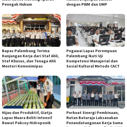
Penegak Hukum
dengan PWM dan UMP
Bapas Palembang Terima
Pegawai Lapas Perempuan
Kunjungan Kerja dari Staf Ahli,
Palembang Ikuti Uji
Staf Khusus, dan Tenaga Ahli
Kompetensi Manajerial dan
Menteri Kemenimipas
Sosial Kultural Metode CACT
Hijau dan Produktif, Giatja
Perkuat Sinergi Pembinaan,
Lapas Muara Beliti Intensif
Rutan Baturaja Laksanakan
Rawat Pakcoy Hidroponik
Penandatanganan Kerja Sama