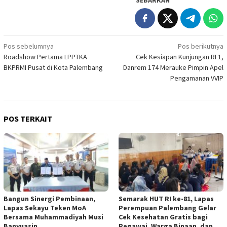
Navigasi
Pos sebelumnya
Pos berikutnya
Roadshow Pertama LPPTKA
Cek Kesiapan Kunjungan RI 1,
pos
BKPRMI Pusat di Kota Palembang
Danrem 174 Merauke Pimpin Apel
Pengamanan VVIP
POS TERKAIT
Bangun Sinergi Pembinaan,
Semarak HUT RI ke-81, Lapas
Lapas Sekayu Teken MoA
Perempuan Palembang Gelar
Bersama Muhammadiyah Musi
Cek Kesehatan Gratis bagi
Banyuasin
Pegawai, Warga Binaan, dan